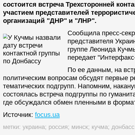
состоится встреча Трехсторонней конта
участием представителей террористич
организаций "ДНР" и "ЛНР".
Сообщила пресс-секр
представителя Украи
группе Леонида Кучм
передает "Интерфакс
По ее данным, на вст
политическим вопросам обсудят первые р
тематических подгрупп. Напомним, накану
состоялась встреча подгруппы по гумани
где обсуждался обмен пленными в формате
Источник:
focus.ua
метки:
украина
;
россия
;
минск
;
кучма
;
донбасс