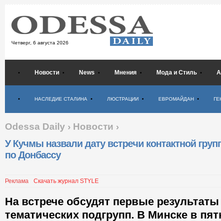
Четверг,
6 августа 2026
Новости
News
Мнения
Мода и Стиль
А
Психология
НАСЛЕДИЕ СТАЛИНА
ЛЮСТРАЦИИ
ЕВРОМАЙДАН
ГЕ
Odessa Daily
›
Новости
›
У Кучмы назвали дату встречи контактной гру
по Донбассу
Реклама
Скачать журнал STYLE
На встрече обсудят первые результаты
тематических подгрупп. В Минске в пятн