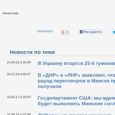
Odessa Daily
Распечатать
Новости по теме
23.04.15 в 16:09
В Украину вторгся 25-й гумкон
26.12.14 в 08:47
В «ДНР» и «ЛНР» заявляют, чт
раунд переговоров в Минске п
получили
16.02.17 в 18:03
Госдепартамент США: мы ждем
будет выполнять Минские сог
27.06.16 в 15:05