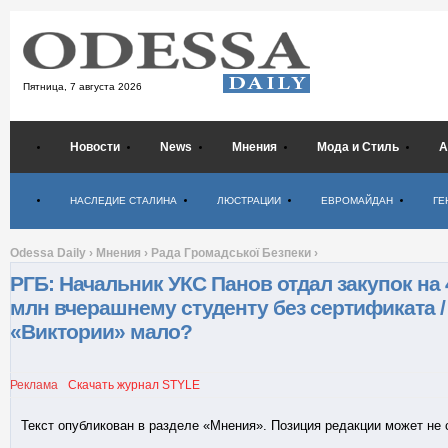
Пятница,
7 августа 2026
Новости
News
Мнения
Мода и Стиль
А
Психология
НАСЛЕДИЕ СТАЛИНА
ЛЮСТРАЦИИ
ЕВРОМАЙДАН
ГЕ
Odessa Daily
›
Мнения
›
Рада Громадської Безпеки
›
РГБ: Начальник УКС Панов отдал закупок на 
млн вчерашнему студенту без сертификата /
«Виктории» мало?
Реклама
Скачать журнал STYLE
Текст опубликован в разделе «Мнения». Позиция редакции может не