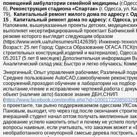
помещений амбулатории семейной медицины
(г.Одес
6),
Реконструкция стадиона «Спартак»
(г. Одесса, ул. К
79),
Капитальный ремонт жилого дома по адресу г. Оде
15
,
Капитальный ремонт дома по адресу: г. Одесса, ул
Напомним, вышеуказанные проекты детских, медицинских
выполняет несертифицированный проектант Бабчинский 
резюме которого выглядит следующим образом
(https://www.work.ua/ru/resumes/4142639/): Инженер-технол
Возраст: 25 лет Город: Одесса Образование ОГАСА ПСК(
строительных конструкций,изделий и материалов), Одесса
05.2017 (5 лет 8 месяцев) Дополнительная информация В
Аналитический склад ума; Быстро и легко обучаюсь; Ком
Энергичный; Опыт управления рабочими; Различный подх
Среднее пользование AutoCAD,самообучение реконструк
сооружений,проходил обучение в лаборатории на подбор 
испытание,чтение и исправление чертежей,работа с доку
объект (наличие авто) базовое знание ДБН,СНИП
(
https://www.facebook.com/profile.php?id=100017220850329
о проектанте, так рьяно поддерживаемом одесским УКСом
Пановым, выходит, что через год после окончания строит
вчерашний студент начал оптом получать миллионные зак
дарование успело накопить опыт и почему не успело пол
вопросы наивные, если учитывать, что заказчик может и 
необработанного огнеупорной смесью дерева построить, и 