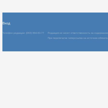
Вход
Телефон редакции: (063) 994-63-77
Редакц
При пер