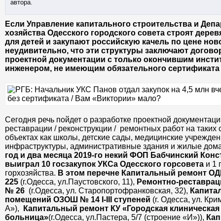
автора.
Если Управление капитального строительства и Депа
хозяйства Одесского городского совета строят дере
для детей и закупают российскую качель по цене нов
неудивительно, что эти структуры заключают догово
проектной документации с только окончившим инстит
инженером, не имеющим обязательного сертификата 
Сегодня речь пойдет о разработке проектной документац
реставрации / реконструкции / ремонтных работ на таких
объектах как школы, детские сады, медицинские учрежден
инфраструктуры, административные здания и жилые дома
год и два месяца 2019-го некий ФОП Бабчинский Кон
выиграл 10 госзакупок УКСа Одесского горсовета
и 1 
горхозяйства.
В этом перечне Капитальный ремонт О
225
(г.Одесса, ул.Паустовского, 11),
Ремонтно-реставра
№ 26
(г.Одесса, ул. Старопортофранковская, 32),
Капита
помещений ОЗОШ № 14 І-ІII ступеней
(г. Одесса, ул. Кр
А»),
Капитальный ремонт КУ «Городская клиническа
больница»
(г.Одесса, ул.Пастера, 5/7 (строение «И»)),
Кап