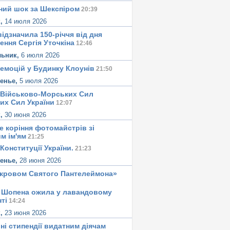
ний шок за Шекспіром
20:39
реда,
17 октября 2018
в 12:57:
арк Гордиенко: Еще раз об Агро Долине
к,
14 июля 2026
 Великодолинске. Суд продолжается
ідзначила 150-річчя від дня
ення Сергія Уточкіна
12:46
льник,
6 июля 2026
 емоцій у Будинку Клоунів
21:50
сенье,
5 июля 2026
 Військово-Морських Сил
их Сил України
12:07
к,
30 июня 2026
е корiння фотомайстрiв зі
м iм'ям
21:25
Конституцiї України.
21:23
сенье,
28 июня 2026
окровом Святого Пантелеймона»
 Шопена ожила у лавандовому
тi
14:24
к,
23 июня 2026
ні стипендії видатним діячам