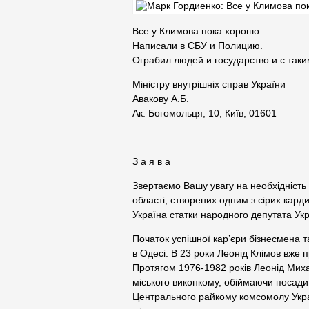
Все у Климова пока хорошо.
Написали в СБУ и Полицию.
Ограбил людей и государство и с таки
Міністру внутрішніх справ України
Авакову А.Б.
Ак. Богомольця, 10, Київ, 01601
З а я в а
Звертаємо Вашу увагу на необхідність
області, створених одним з сірих кар
Україна статки народного депутата Ук
Початок успішної кар’єри бізнесмена та
в Одесі. В 23 роки Леонід Клімов вже 
Протягом 1976-1982 років Леонід Мих
міського виконкому, обіймаючи посади 
Центрального райкому комсомолу Україн