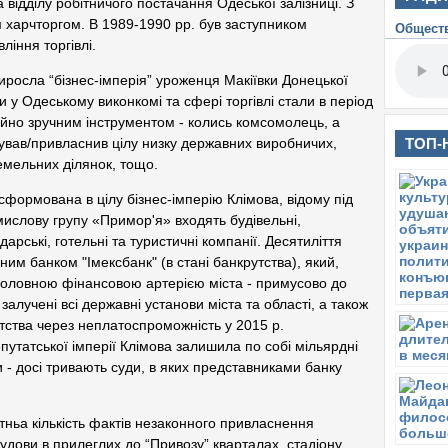
 відділу робітничого постачання Одеської залізниці. З
Р
 харчторгом. В 1989-1990 рр. був заступником
Общест
ж
іння торгівлі.
р
к
росла “бізнес-імперія” уроженця Макіївки Донецької
П
и у Одеському виконкомі та сфері торгівлі стали в період
М
айно зручним інструментом - колись комсомолець, а
Би
ТОП-
ував/привласнив цілу низку державних виробничих,
П
земельних ділянок, тощо.
Р
ф
сформована в цілу бізнес-імперію Клімова, відому під
б
ислову групу «Примор'я» входять будівельні,
З
дарські, готельні та туристичні компанії. Десятиліття
П
ним банком "Імексбанк" (в стані банкрутства), який,
Р
в головною фінансовою артерією міста - примусово до
С
д
залучені всі державні установи міста та області, а також
тства через неплатоспроможність у 2015 р.
Ч
утатської імперії Клімова залишила по собі мільярдні
Р
р
- досі тривають суди, в яких представниками банку
з
С
тньа кількість фактів незаконного привласнення
М
будови в прилеглих до “Привозу” кварталах, стадіону
г