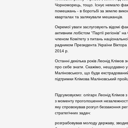
Чорноморець, тощо. Існує немало факті
помешкань - в боротьбі за землю вико
кварталах та залякували мешканців.
Окремої уваги заслуговують відомі фак
активним лобістом “Партії регіонів” н
членом Комітету з питань національно
радником Президента України Віктора Я
2014 р.
Останні декілька років Леонід Клімов з
про себе знати. Скажімо, нещодавно у
Маліновського, що буде екстрадований 
підтримки Клімова Маліновський пройшо
Підсумовуємо: олігарх Леонід Клімов 
з моменту проголошення незалежності 
яку спровокував розгул беззаконня рег
стратегічних задач:
розграбовував молоду державу, зводив