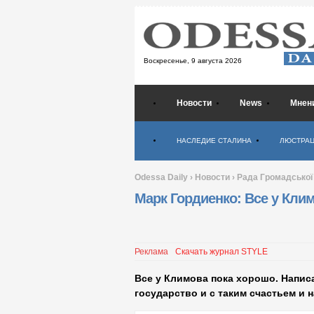
Воскресенье,
9 августа 2026
Новости
News
Мнен
Психология
НАСЛЕДИЕ СТАЛИНА
ЛЮСТРА
Odessa Daily
›
Новости
›
Рада Громадської
Марк Гордиенко: Все у Клим
Реклама
Скачать журнал STYLE
Все у Климова пока хорошо. Напис
государство и с таким счастьем и н