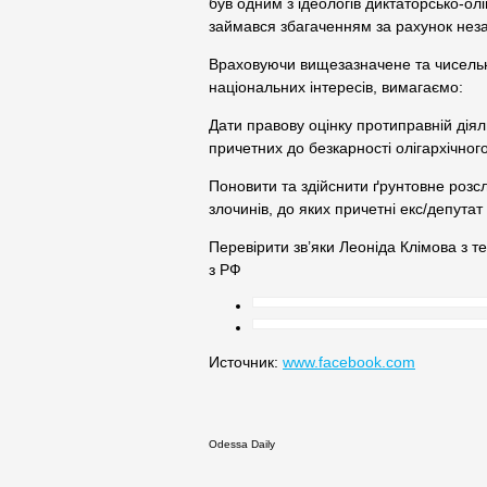
був одним з ідеологів диктаторсько-ол
займався збагаченням за рахунок нез
Враховуючи вищезазначене та чисельні
національних інтересів, вимагаємо:
Дати правову оцінку протиправній діяль
причетних до безкарності олігархічног
Поновити та здійснити ґрунтовне розс
злочинів, до яких причетні екс/депутат
Перевірити зв’яки Леоніда Клімова з 
з РФ
Источник:
www.facebook.com
Odessa Daily