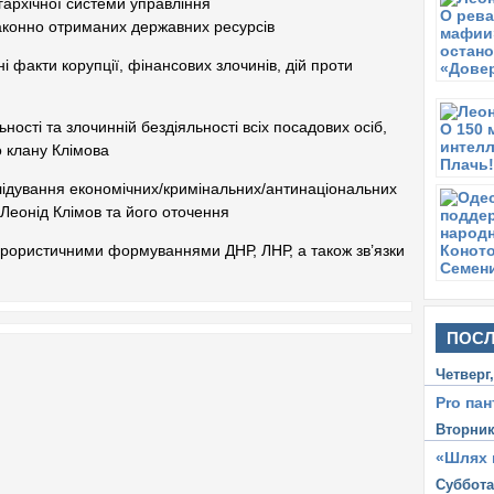
ігархічної системи управління
Ч
аконно отриманих державних ресурсів
Р
р
 факти корупції, фінансових злочинів, дій проти
Ге
Г
Ч
ності та злочинній бездіяльності всіх посадових осіб,
РГ
о клану Клімова
б
лідування економічних/кримінальних/антинаціональних
П
Р
 Леонід Клімов та його оточення
П
терористичними формуваннями ДНР, ЛНР, а також зв’язки
М
хо
С
М
ПОСЛ
и
Четверг
Ч
Р
Pro пан
п
Вторни
с
«Шлях 
С
Суббот
М