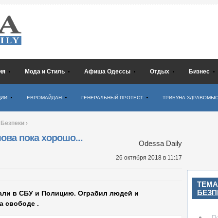
ия
Мода и Стиль
Афиша Одессы
Отдых
Бизнес
ЦИИ
ЕВРОМАЙДАН
ГЕНЕРАЛЬНЫЙ ПРОТЕСТ
ТРИБУНА ЗДРАВОМЫ
 Безпеки
›
ова пока хорошо...
Odessa Daily
26 октября 2018
в 11:17
ТЕМА
БЕЗП
али в СБУ и Полицию. Ограбил людей и
а свободе .
П