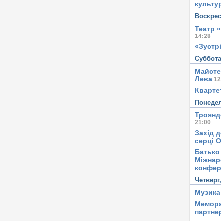
культу
Воскре
Театр 
14:28
«Зустрі
Суббот
Майсте
Лева
12
Квартет
Понеде
Троянд
21:00
Захід д
серці 
Батько 
Міжнар
конфер
Четверг
Музика
Мемора
партне