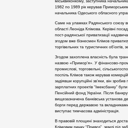
міськвиконкому, заступника начальника
1982 по 1989 рік керував Приморським
начальника Одеського обласного управл
Саме на уламках Радянського союзу ви
області Леоніда Клімова. Керівні посад
пост-радянської приватизації надзвич
згодом вже бізнесмен Клімов приватиз
торгівельних та туристичних об’єктів, 
Згодом захоплена власність була тран
назвою «Примор'я». У фінансово-пром
промислові, торговельні, сільськогоспо
поспіль Клімов також керував комерцій
задіявши корупційні зв’яки, він зроби
зарплатних проектів “Імексбанку” були 
Пенсійний фонд України. Після банкру
вищезазначена банківська установа деп
борги перед державою та вкладниками 
виступає тимчасова адміністрація.
В правовій площині знаходиться доста
Клімовим ринку “Привоз”, землі під за