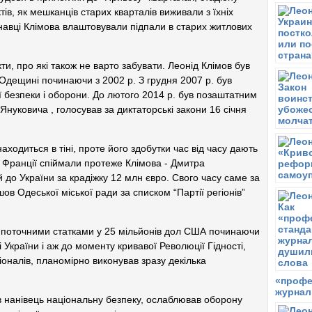
Р
в, як мешканців старих кварталів виживали з їхніх
навці Клімова влаштовували підпали в старих житлових
В
М
П
ти, про які також не варто забувати. Леонід Клімов був
Р
а Одещині починаючи з 2002 р. З грудня 2007 р. був
и
ї безпеки і оборони. До лютого 2014 р. був позаштатним
б
нуковича , голосував за диктаторські закони 16 січня
С
З
О
находиться в тіні, проте його здобутки час від часу дають
б
 Франції спіймали протеже Клімова - Дмитра
Р
до України за крадіжку 12 млн євро. Свого часу саме за
П
в Одеської міської ради за списком “Партії регіонів”
П
в
в
з поточними статками у 25 мільйонів дол США починаючи
Б
88
України і аж до моменту кривавої Революції Гідності,
іоналів, планомірно виконував зразу декілька
С
Р
«профе
В
журнал
 нанівець національну безпеку, ослаблював оборону
Д