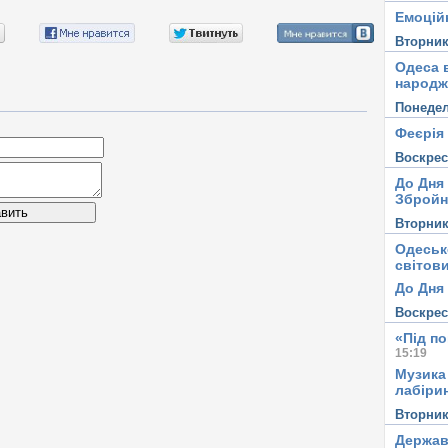
Емоцій
С
М
Вторни
и
Одеса в
народж
Понеде
Феєрія
Воскре
До Дня
Збройн
вить
Вторни
Одеськ
світови
До Дня 
Воскре
«Під п
15:19
Музика
лабірин
Вторни
Держав