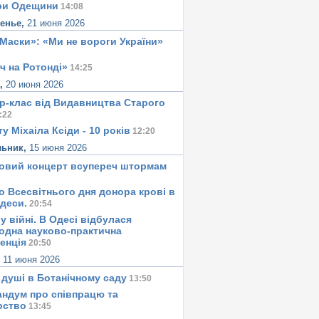
ри Одещини
14:08
сенье,
21 июня 2026
«Маски»: «Ми не вороги України»
ч на Ротонді»
14:25
а,
20 июня 2026
р-клас від Видавництва Старого
:22
у Міхаіла Ксіди - 10 років
12:20
льник,
15 июня 2026
овий концерт всупереч штормам
о Всесвітнього дня донора крові в
Одеси.
20:54
у вiйнi. В Одесi вiдбулася
одна науково-практична
енція
20:50
,
11 июня 2026
 душi в Ботанiчному саду
13:50
ндум про співпрацю та
рство
13:45