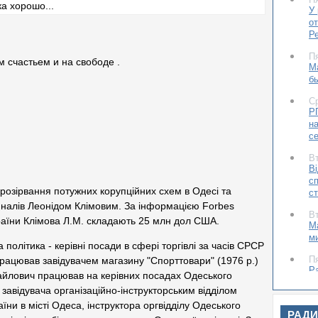
У
о
Р
П
м счастьем и на свободе .
М
бы
С
Р
н
с
В
В
сп
 розірвання потужних корупційних схем в Одесі та
с
диналів Леонідом Клімовим. За інформацією Forbes
В
раїни Клімова Л.М. складають 25 млн дол США.
М
м
 політика - керівні посади в сфері торгівлі за часів СРСР
П
працював завідувачем магазину "Спорттовари" (1976 р.)
Р
айлович працював на керівних посадах Одеського
с
завідувача організаційно-інструкторським відділом
а
и в місті Одеса, інструктора оргвідділу Одеського
РАД
П