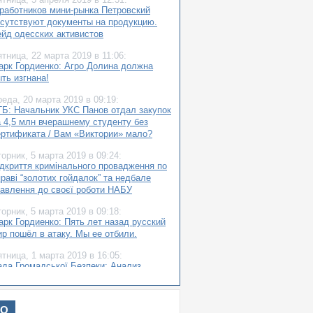
 работников мини-рынка Петровский
тсутствуют документы на продукцию.
ейд одесских активистов
ятница,
22 марта 2019
в 11:06:
арк Гордиенко: Агро Долина должна
ть изгнана!
реда,
20 марта 2019
в 09:19:
ГБ: Начальник УКС Панов отдал закупок
а 4,5 млн вчерашнему студенту без
ертификата / Вам «Виктории» мало?
торник,
5 марта 2019
в 09:24:
ідкриття кримінального провадження по
раві “золотих гойдалок” та недбале
тавлення до своєї роботи НАБУ
торник,
5 марта 2019
в 09:18:
арк Гордиенко: Пять лет назад русский
ир пошёл в атаку. Мы ее отбили.
ятница,
1 марта 2019
в 16:05:
ада Громадської Безпеки: Анализ
остояния отреставрированных
рхитектурных объектов Одессы
ИО
ятница,
22 февраля 2019
в 19:52: