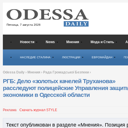
Пятница,
7 августа 2026
Новости
News
Мнения
Мода и Стиль
А
Психология
НАСЛЕДИЕ СТАЛИНА
ЛЮСТРАЦИИ
ЕВРОМАЙДАН
ГЕ
Odessa Daily
›
Мнения
›
Рада Громадської Безпеки
›
РГБ: Дело «золотых качелей Труханова»
расследуют полицейские Управления защит
экономики в Одесской области
Реклама
Скачать журнал STYLE
Текст опубликован в разделе «Мнения». Позиция 