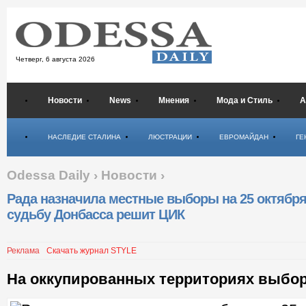
Четверг,
6 августа 2026
Новости
News
Мнения
Мода и Стиль
А
Психология
НАСЛЕДИЕ СТАЛИНА
ЛЮСТРАЦИИ
ЕВРОМАЙДАН
ГЕ
Odessa Daily
›
Новости
›
Рада назначила местные выборы на 25 октября
судьбу Донбасса решит ЦИК
Реклама
Скачать журнал STYLE
На оккупированных территориях выбор