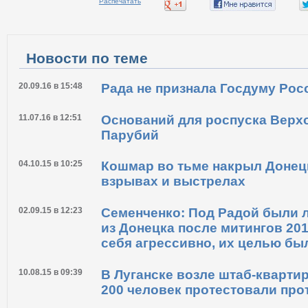
Распечатать
Новости по теме
20.09.16 в 15:48
Рада не признала Госдуму Рос
11.07.16 в 12:51
Оснований для роспуска Верхо
Парубий
04.10.15 в 10:25
Кошмар во тьме накрыл Донецк
взрывах и выстрелах
02.09.15 в 12:23
Семенченко: Под Радой были 
из Донецка после митингов 201
себя агрессивно, их целью бы
10.08.15 в 09:39
В Луганске возле штаб-кварт
200 человек протестовали пр