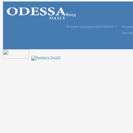
Вход
Телефон редакции: (063) 994-63-77
Редакц
При пер