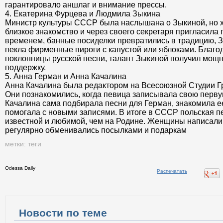
гарантировало аншлаг и внимание прессы.
4. Екатерина Фурцева и Людмила Зыкина
Министр культуры СССР была наслышана о Зыкиной, но х
близкое знакомство и через своего секретаря пригласила п
временем, банные посиделки превратились в традицию, З
пекла фирменные пироги с капустой или яблоками. Благо
поклонницы русской песни, талант Зыкиной получил мощ
поддержку.
5. Анна Герман и Анна Качалина
Анна Качалина была редактором на Всесоюзной Студии Г
Они познакомились, когда певица записывала свою перву
Качалина сама подбирала песни для Герман, знакомила е
помогала с новыми записями. В итоге в СССР польская п
известной и любимой, чем на Родине. Женщины написали 
регулярно обменивались посылками и подаркам
метки:
теги
Odessa Daily
Распечатать