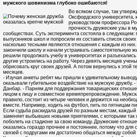
мужского шовинизма глубоко ошибаются!
Во всяком случае, так утвер
Оксфордского университета, 
руководством профессора Ро
прочность дружеские узы в м
сообществах. Суть эксперимента состояла в следующем: 
выпускников школ и попросили их составить список своих 
насколько тесными являются отношения с каждым из них.
закончили школу и начали устраивать самостоятельную жи
решили продолжать учебу в университетах и разъехались 
другие устроились на работу. Через девять месяцев учен
обрисовать круг своих друзей. А потом вернулись к этой т
месяцев.
- Изучая анкеты ребят мы пришли к удивительному выводу
оказывали губительное воздействие на мужскую дружбу, -
Данбар. - Парням для поддержания товарищеских отнош
лицом к лицу и совместное времяпрепровождение. Мужска
правило, состоит из четыре человек и держится на необхо
вместе. Например, ходить на футбол, пить по пятницам пив
Если судьба раскидала друзей по разным местам, каждый 
заменяет выбывших новыми приятелями, с которыми так ж
поболеть на стадионе за свою команду. Дружеские отно
оказались гораздо прочнее и постояннее, потому что для
связей с подругами им достаточно общаться между собой 