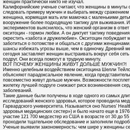
женщин практически никто не изучал.
Калифорнийские ученые считают, что женщины в минуты 
следовать примеру мужчин и выбирать между сражением 
женщина, кормящая мать или мамочка с маленькими деть
вооружение более подходящую тактику для выживания. И 
экспериментов выяснилось, что женский организм в ответ
окситоцин - гормон любви. А он диктует тактику поведени
окрестить «забота и дружелюбие». Окситоцин побуждает 
заботиться о потомстве и общаться с другими женщинами,
шансы избежать угрозы выше, чем в одиночку. Древний 
сегодня заставляет женщин выстраивать вокруг себя сеть
подруг. Они всегда помогут в трудную минуту.
ВОТ ПОЧЕМУ ЖЕНЩИНЫ ЖИВУТ ДОЛЬШЕ МУЖЧИН?!
Именно целебным воздействием окситоцина Шелли Тейло
объясняют парадоксальное явление, когда представитель
повсеместно живут дольше мужчин. Возможности посплетн
жилетку лучшей подруге снижают риск возникновения сер
заболеваний.
Такие данные были получены в ходе одного из самых дл
исследований женского здоровья, которое проводила ме
Гарвардского университета. Называется оно Nurses' Healt
здоровья медицинских сестер») и было начато еще в 1976
участие 121 700 медсестер из США в возрасте от 30 до 55 
проходили тщательное обследование и заполняли подроб
Ученые выявили закономерность: чем шире у женщины се