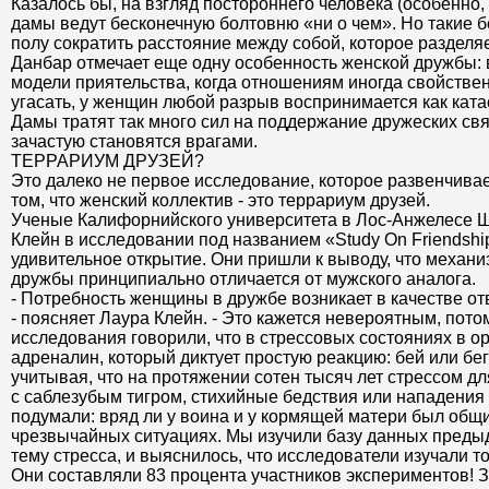
Казалось бы, на взгляд постороннего человека (особенно, 
дамы ведут бесконечную болтовню «ни о чем». Но такие 
полу сократить расстояние между собой, которое разделяе
Данбар отмечает еще одну особенность женской дружбы: 
модели приятельства, когда отношениям иногда свойстве
угасать, у женщин любой разрыв воспринимается как ката
Дамы тратят так много сил на поддержание дружеских связ
зачастую становятся врагами.
ТЕРРАРИУМ ДРУЗЕЙ?
Это далеко не первое исследование, которое развенчива
том, что женский коллектив - это террариум друзей.
Ученые Калифорнийского университета в Лос-Анжелесе Ш
Клейн в исследовании под названием «Study On Friends
удивительное открытие. Они пришли к выводу, что механ
дружбы принципиально отличается от мужского аналога.
- Потребность женщины в дружбе возникает в качестве отв
- поясняет Лаура Клейн. - Это кажется невероятным, пот
исследования говорили, что в стрессовых состояниях в 
адреналин, который диктует простую реакцию: бей или бег
учитывая, что на протяжении сотен тысяч лет стрессом д
с саблезубым тигром, стихийные бедствия или нападения
подумали: вряд ли у воина и у кормящей матери был об
чрезвычайных ситуациях. Мы изучили базу данных преды
тему стресса, и выяснилось, что исследователи изучали т
Они составляли 83 процента участников экспериментов! З