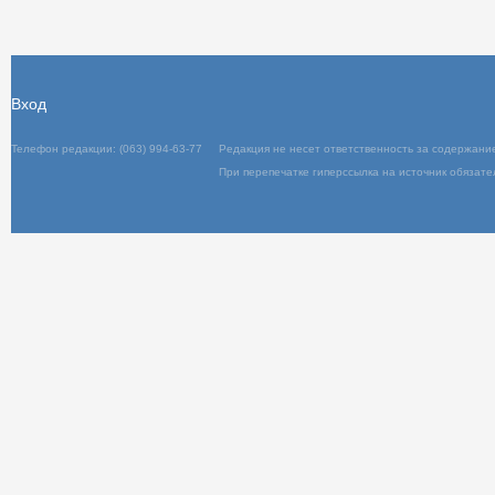
Текст
Отправить
Вход
Телефон редакции: (063) 994-63-77
Редакц
При пер