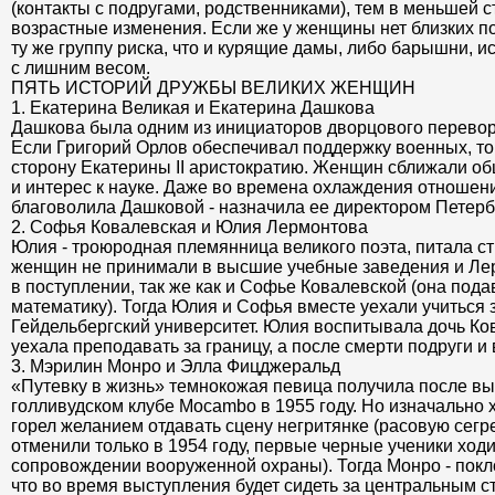
(контакты с подругами, родственниками), тем в меньшей 
возрастные изменения. Если же у женщины нет близких под
ту же группу риска, что и курящие дамы, либо барышни
с лишним весом.
ПЯТЬ ИСТОРИЙ ДРУЖБЫ ВЕЛИКИХ ЖЕНЩИН
1. Екатерина Великая и Екатерина Дашкова
Дашкова была одним из инициаторов дворцового переворот
Если Григорий Орлов обеспечивал поддержку военных, т
сторону Екатерины II аристократию. Женщин сближали о
и интерес к науке. Даже во времена охлаждения отноше
благоволила Дашковой - назначила ее директором Петерб
2. Софья Ковалевская и Юлия Лермонтова
Юлия - троюродная племянница великого поэта, питала ст
женщин не принимали в высшие учебные заведения и Ле
в поступлении, так же как и Софье Ковалевской (она под
математику). Тогда Юлия и Софья вместе уехали учиться з
Гейдельбергский университет. Юлия воспитывала дочь Ков
уехала преподавать за границу, а после смерти подруги и
3. Мэрилин Монро и Элла Фицджеральд
«Путевку в жизнь» темнокожая певица получила после вы
голливудском клубе Mocambo в 1955 году. Но изначально 
горел желанием отдавать сцену негритянке (расовую сег
отменили только в 1954 году, первые черные ученики ход
сопровождении вооруженной охраны). Тогда Монро - покл
что во время выступления будет сидеть за центральным с