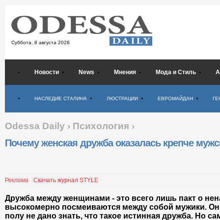
Суббота,
8 августа 2026
Новости
News
Мнения
Мода и Стиль
А
Психология
НАСЛЕДИЕ СТАЛИНА
ЛЮСТРАЦИИ
ЕВРОМАЙДАН
ГЕ
Odessa Daily
›
Психология
›
Почему женская дружба оказалась крепче мужс
Реклама
Скачать журнал STYLE
Дружба между женщинами - это всего лишь пакт о не
высокомерно посмеиваются между собой мужики. Они
полу не дано знать, что такое истинная дружба. Но 