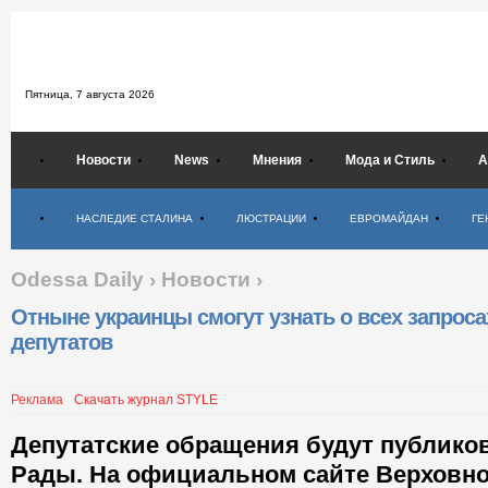
Пятница,
7 августа 2026
Новости
News
Мнения
Мода и Стиль
А
Психология
НАСЛЕДИЕ СТАЛИНА
ЛЮСТРАЦИИ
ЕВРОМАЙДАН
ГЕ
Odessa Daily
›
Новости
›
Отныне украинцы смогут узнать о всех запроса
депутатов
Реклама
Скачать журнал STYLE
Депутатские обращения будут публиков
Рады. На официальном сайте Верховно