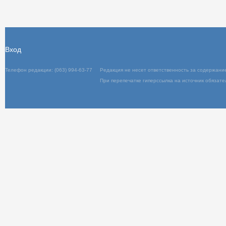
Комментарий еще не проверен или б
Вход
Телефон редакции: (063) 994-63-77
Редакция не несет ответственность за содержани
При перепечатке гиперссылка на источник обязате