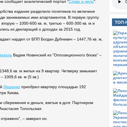
ом сообщает аналитический портал "
Слово и дело
".
добства издание разделило политиков по величине
ди занимаемых ими апартаментов. В первую группу
ТОП-
 вторую – 1000-600 кв. м, третью – 600-300 кв. м и
ались из деклараций о доходах за 2015 год.
дает нардеп от БПП Богдан Дубневич – 1447,76 кв. м,
матель
Вадим Новинский из "Оппозиционного блока" –
1348,6 кв. м жилья на 9 квартир. Четверку замыкает
 1009,6 кв. м (5 кв.)
ей
Лещенко
приобрел квартиру площадью 192
тре Киева.
ои сбережения и деньги, взятые в долг. Партнером
Анастасия Топольская.
 отражено", – заверил он.