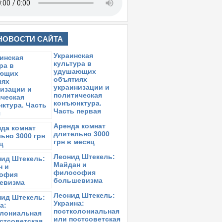
НОВОСТИ САЙТА
Украинская
культура в
удушающих
объятиях
украинизации и
политическая
конъюнктура.
Часть первая
Аренда комнат
длительно 3000
грн в месяц
Леонид Штекель:
Майдан и
философия
большевизма
Леонид Штекель:
Украина:
постколониальная
или постсоветская