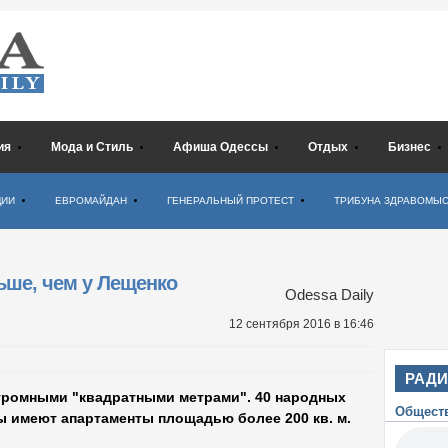
ия
Мода и Стиль
Афиша Одессы
Отдых
Бизнес
ЦИИ
ЕВРОМАЙДАН
ГЕНЕРАЛЬНЫЙ ПРОТЕСТ
ТРИБУНА ЗДРАВОМЫ
ьше, чем у Лещенко
Odessa Daily
12 сентября 2016
в 16:46
РАД
громными "квадратными метрами". 40 народных
Общест
 имеют апартаменты площадью более 200 кв. м.