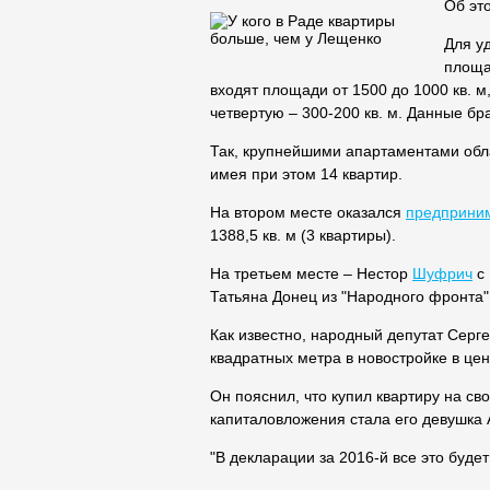
Об эт
Для у
площа
входят площади от 1500 до 1000 кв. м,
четвертую – 300-200 кв. м. Данные бр
Так, крупнейшими апартаментами обла
имея при этом 14 квартир.
На втором месте оказался
предприни
1388,5 кв. м (3 квартиры).
На третьем месте – Нестор
Шуфрич
с 
Татьяна Донец из "Народного фронта" –
Как известно, народный депутат Серг
квадратных метра в новостройке в цен
Он пояснил, что купил квартиру на св
капиталовложения стала его девушка 
"В декларации за 2016-й все это будет