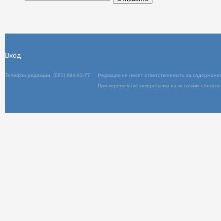
Отправить
Вход
Телефон редакции: (063) 994-63-77
Редакц
При пер