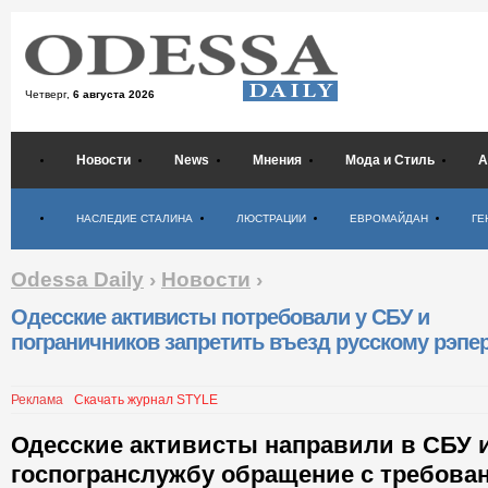
Четверг,
6 августа 2026
Новости
News
Мнения
Мода и Стиль
А
Психология
НАСЛЕДИЕ СТАЛИНА
ЛЮСТРАЦИИ
ЕВРОМАЙДАН
ГЕ
Odessa Daily
›
Новости
›
Одесские активисты потребовали у СБУ и
пограничников запретить въезд русскому рэпе
Реклама
Скачать журнал STYLE
Одесские активисты направили в СБУ 
госпогранслужбу обращение с требова