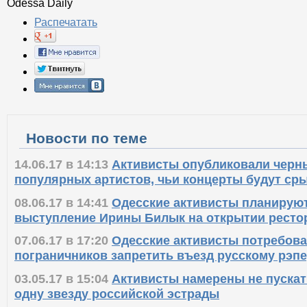
Odessa Daily
Распечатать
Новости по теме
14.06.17 в 14:13
Активисты опубликовали черн
популярных артистов, чьи концерты будут ср
08.06.17 в 14:41
Одесские активисты планирую
выступление Ирины Билык на открытии ресто
07.06.17 в 17:20
Одесские активисты потребова
пограничников запретить въезд русскому рэп
03.05.17 в 15:04
Активисты намерены не пускат
одну звезду российской эстрады