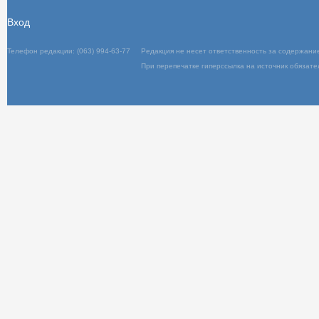
Вход
Телефон редакции: (063) 994-63-77
Редакц
При пер