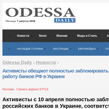
Пятница,
7 августа 2026
Новости
News
Мнения
Мода и Стиль
А
Психология
НАСЛЕДИЕ СТАЛИНА
ЛЮСТРАЦИИ
ЕВРОМАЙДАН
ГЕ
Odessa Daily
›
Новости
›
Активисты обещают полностью заблокировать
работу банков РФ в Украине
Реклама
Скачать журнал STYLE
Активисты с 10 апреля полностью заб
российских банков в Украине, соответ