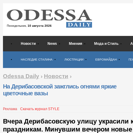
Понедельник,
10 августа 2026
Новости
News
Мнения
Мода и Стиль
А
Психология
НАСЛЕДИЕ СТАЛИНА
ЛЮСТРАЦИИ
ЕВРОМАЙДАН
ГЕ
Odessa Daily
›
Новости
›
На Дерибасовской зажглись огнями яркие
цветочные вазы
Реклама
Скачать журнал STYLE
Вчера Дерибасовскую улицу украсили 
праздникам. Минувшим вечером новые 