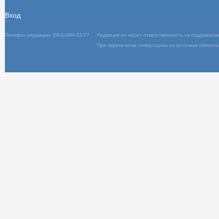
Вход
Телефон редакции: (063) 994-63-77
Редакц
При пер