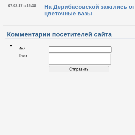
15.03.17 в 17:19
В Одессе запретили въезд гру
города
07.03.17 в 15:38
На Дерибасовской зажглись о
цветочные вазы
Комментарии посетителей сайта
Имя
Текст
Отправить