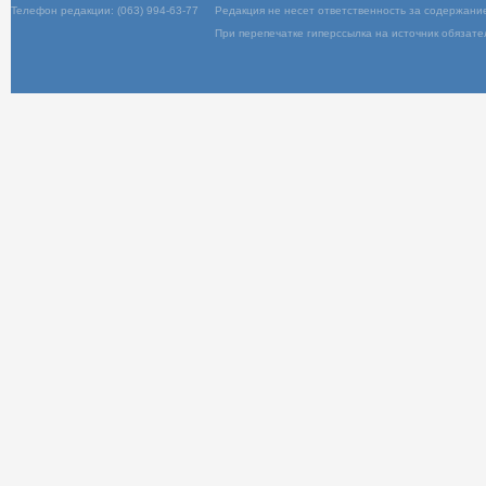
Вход
Телефон редакции: (063) 994-63-77
Редакц
При пер