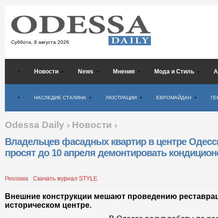
Суббота,
8 августа 2026
Новости
News
Мнения
Мода и Стиль
А
Психология
НАСЛЕДИЕ СТАЛИНА
ЛЮСТРАЦИИ
ЕВРОМАЙДАН
ГЕ
Odessa Daily
›
Новости
›
Владельцев фасадных квартир в центре Одес
просят до 10 апреля демонтировать кондицио
Реклама
Скачать журнал STYLE
Внешние конструкции мешают проведению реставра
историческом центре.