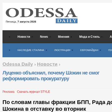
Пятница,
7 августа 2026
Новости
News
Мнения
Мода и Стиль
А
Психология
НАСЛЕДИЕ СТАЛИНА
ЛЮСТРАЦИИ
ЕВРОМАЙДАН
ГЕ
Odessa Daily
›
Новости
›
Луценко объяснил, почему Шокин не смог
реформировать прокуратуру
Реклама
Скачать журнал STYLE
По словам главы фракции БПП, Рада д
Шокина в отставку во вторник