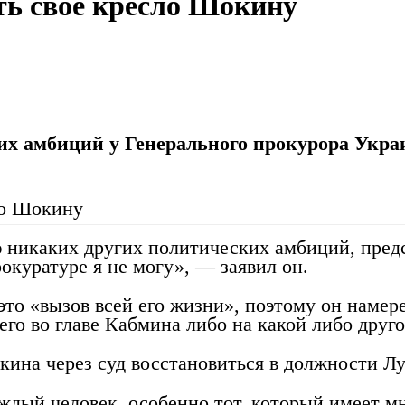
ть свое кресло Шокину
их амбиций у Генерального прокурора Укра
ю никаких других политических амбиций, пред
окуратуре я не могу», — заявил он.
о «вызов всей его жизни», поэтому он намерен
 его во главе Кабмина либо на какой либо друг
ина через суд восстановиться в должности Л
ждый человек, особенно тот, который имеет м