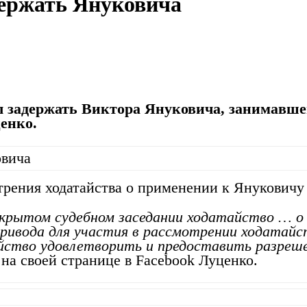
держать Януковича
 задержать Виктора Януковича, занимавшего
енко.
трения ходатайства о применении к Януковичу 
акрытом судебном заседании ходатайство … о
 привода для участия в рассмотрении ходатайс
йство удовлетворить и предоставить разреше
 на своей странице в Facebook Луценко.