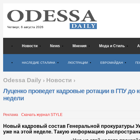
Четверг,
6 августа 2026
Новости
News
Мнения
Мода и Стиль
А
Психология
НАСЛЕДИЕ СТАЛИНА
ЛЮСТРАЦИИ
ЕВРОМАЙДАН
ГЕ
Odessa Daily
›
Новости
›
Луценко проведет кадровые ротации в ГПУ до 
недели
Реклама
Скачать журнал STYLE
Новый кадровый состав Генеральной прокуратуры У
уже на этой неделе. Такую информацию распространи