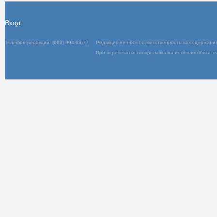
Вход
Телефон редакции: (063) 994-63-77
Редакц
При пер