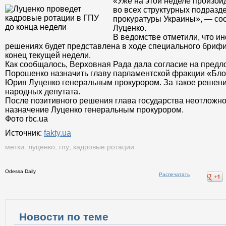
«Уже на этой неделе произой
во всех структурных подразд
прокуратуры Украины», — со
Луценко.
В ведомстве отметили, что и
решениях будет представлена в ходе специального бриф
конец текущей недели.
Как сообщалось, Верховная Рада дала согласие на предл
Порошенко назначить главу парламентской фракции «Бл
Юрия Луценко генеральным прокурором. За такое решение
народных депутата.
После позитивного решения глава государства неотложно
назначение Луценко генеральным прокурором.
Фото rbc.ua
Источник:
fakty.ua
метки:
луценко
;
гпу
;
кадровые ротации
Odessa Daily
Распечатать