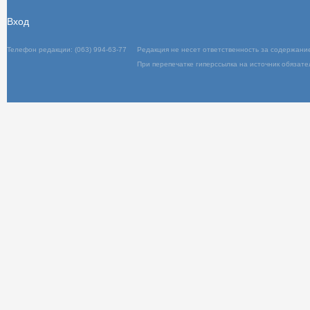
Вход
Телефон редакции: (063) 994-63-77
Редакц
При пер