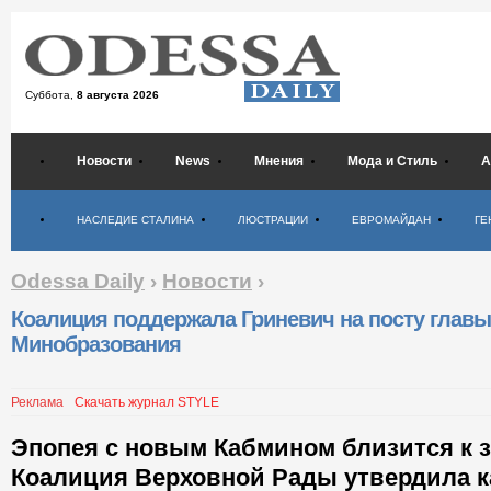
Суббота,
8 августа 2026
Новости
News
Мнения
Мода и Стиль
А
Психология
НАСЛЕДИЕ СТАЛИНА
ЛЮСТРАЦИИ
ЕВРОМАЙДАН
ГЕ
Odessa Daily
›
Новости
›
Коалиция поддержала Гриневич на посту главы
Минобразования
Реклама
Скачать журнал STYLE
Эпопея с новым Кабмином близится к 
Коалиция Верховной Рады утвердила 