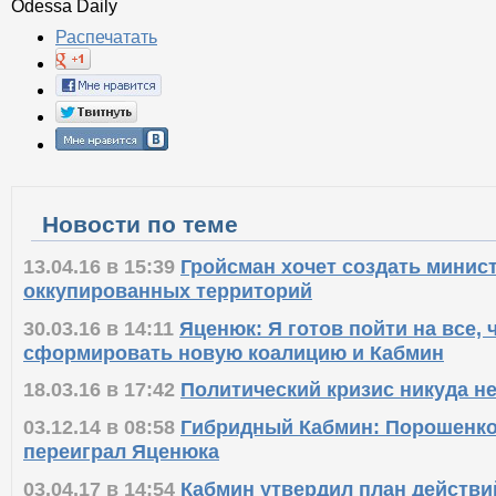
Odessa Daily
Распечатать
Новости по теме
13.04.16 в 15:39
Гройсман хочет создать минис
оккупированных территорий
30.03.16 в 14:11
Яценюк: Я готов пойти на все,
сформировать новую коалицию и Кабмин
18.03.16 в 17:42
Политический кризис никуда не
03.12.14 в 08:58
Гибридный Кабмин: Порошенко
переиграл Яценюка
03.04.17 в 14:54
Кабмин утвердил план действи