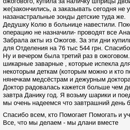
ожогового, купила за наличку шприцы дво
же(закончились, а заказывать сегодня не 
назанастральные зонды детские туда же.
Дедушку Колю в больнице навестили. Пок
операцию не назначили- проводят все Ан
Забрала акты из Ожогов. За эти дни купи
для Отделения на 76 тыс 544 грн. Спасиб
Ну и вечером была третий раз в ожоговом
шикарные заварные , которые испекла дл
некоторым деткам (которым можно и кто п
нянечкам медсёстрам и дежурным доктор
Доктор радовалась кажется больше чем д
завтра Данику год. Я возьму шарики и пое
мы очень надеемся что завтрашний день б
Спасибо всем, кто Помогает Помогать и уч
Все, что мы делаем - мы длани вместе