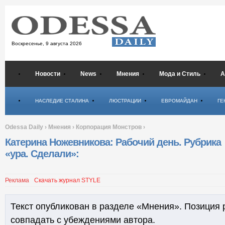
Воскресенье,
9 августа 2026
Новости
News
Мнения
Мода и Стиль
А
Психология
НАСЛЕДИЕ СТАЛИНА
ЛЮСТРАЦИИ
ЕВРОМАЙДАН
ГЕ
Odessa Daily
›
Мнения
›
Корпорация Монстров
›
Катерина Ножевникова: Рабочий день. Рубрика
«ура. Сделали»:
Реклама
Скачать журнал STYLE
Текст опубликован в разделе «Мнения». Позиция 
совпадать с убеждениями автора.