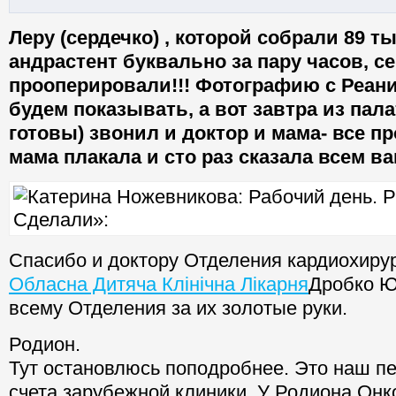
Леру (сердечко) , которой собрали 89 ты
андрастент буквально за пару часов, с
прооперировали!!! Фотографию с Реан
будем показывать, а вот завтра из пал
готовы) звонил и доктор и мама- все п
мама плакала и сто раз сказала всем ва
Спасибо и доктору Отделения кардиохиру
Обласна Дитяча Клінічна Лікарня
Дробко Ю
всему Отделения за их золотые руки.
Родион.
Тут остановлюсь поподробнее. Это наш п
счета зарубежной клиники. У Родиона Онк