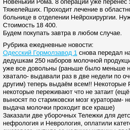
Новенький Рома. 8 операций уже перенёс з
Тяжелейших. Проходит лечение в областн
больнице в отделении Нейрохирургии. Нуж
Стоимость 18 400.
Будем покупать завтра в любом случае.
Рубрика ежедневные новости:
Одесский Гормолзавод 1
снова передал н
дедушкам 250 наборов молочной продукции
уже все довольны (раньше было меньше н
хватало- выдавали раз в две недели по оч
другим) теперь выдаём всем!! Некоторые 
некоторые переживают что не затаит (ещё
выносят по стариковски мозг кураторам- 
выдача молочки проходит все краше)
Заказали две уборочных Тележки для детс
нефрология и Неврология, оплатили кате