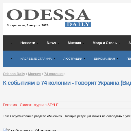
Воскресенье,
9 августа 2026
Новости
News
Мнения
Мода и Стиль
А
Психология
НАСЛЕДИЕ СТАЛИНА
ЛЮСТРАЦИИ
ЕВРОМАЙДАН
ГЕ
Odessa Daily
›
Мнения
›
74 колония
›
К событиям в 74 колонии - Говорит Украина (Ви
Реклама
Скачать журнал STYLE
Текст опубликован в разделе «Мнения». Позиция редакции может не совпадать с уб