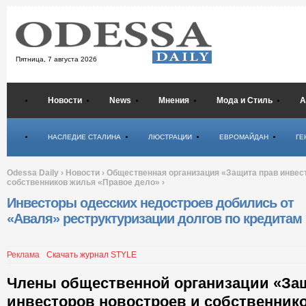
Пятница,
7 августа 2026
Новости
News
Мнения
Мода и Стиль
А
Психология
НАСЛЕДИЕ СТАЛИНА
ЛЮСТРАЦИИ
ЕВРОМАЙДАН
ГЕ
Odessa Daily
›
Новости
›
Общественная организация «Защита прав инвес
собственников жилья «Правое дело»
›
Инвесторы одесских недостроев добились от
«Аваля» реструктуризации долгов по кредитам
Реклама
Скачать журнал STYLE
Члены общественной организации «За
инвесторов новостроев и собственник