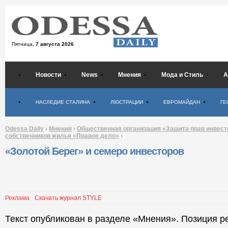
Пятница,
7 августа 2026
Новости
News
Мнения
Мода и Стиль
А
Психология
НАСЛЕДИЕ СТАЛИНА
ЛЮСТРАЦИИ
ЕВРОМАЙДАН
ГЕ
Odessa Daily
›
Мнения
›
Общественная организация «Защита прав инвест
собственников жилья «Правое дело»
›
«Золотой Берег» и семеро инвесторов
Реклама
Скачать журнал STYLE
Текст опубликован в разделе «Мнения». Позиция р