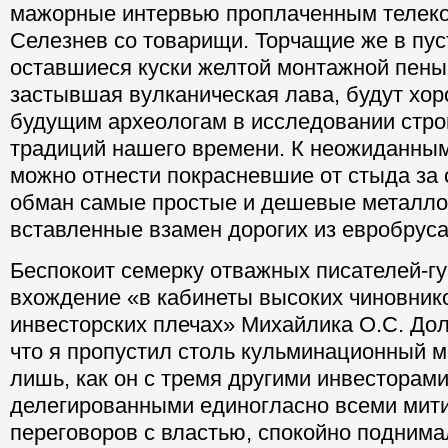
мажорные интервью проплаченным телек
Селезнев со товарищи. Торчащие же в пу
оставшиеся куски желтой монтажной пены
застывшая вулканическая лава, будут хо
будущим археологам в исследовании стр
традиций нашего времени. К неожиданны
можно отнести покрасневшие от стыда за
обман самые простые и дешевые металло
вставленные взамен дорогих из евробруса
Беспокоит семерку отважных писателей-г
вхождение «в кабинеты высоких чиновнико
инвесторских плечах» Михайлика О.С. Дол
что я пропустил столь кульминационный м
лишь, как он с тремя другими инвесторами
делегированными единогласно всеми мит
переговоров с властью, спокойно поднима