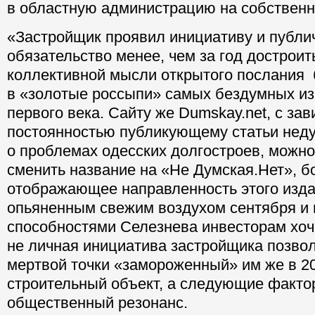
в областную администрацию на собственн
«Застройщик проявил инициативу и публич
обязательство менее, чем за год достроит
коллективной мысли открытого послания 
в «золотые россыпи» самых бездумных из
первого века. Сайту же Dumskay.net, с за
постоянностью публикующему статьи нед
о проблемах одесских долгостроев, можн
сменить название на «Не Думская.Нет», б
отображающее направленность этого изда
опьяненным свежим воздухом сентября и 
способностями Селезнева инвесторам хоч
не личная инициатива застройщика позвол
мертвой точки «замороженный» им же в 20
строительный объект, а следующие факто
общественный резонанс.