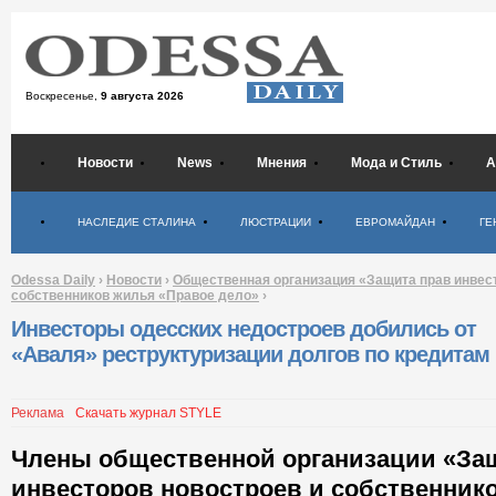
Воскресенье,
9 августа 2026
Новости
News
Мнения
Мода и Стиль
А
Психология
НАСЛЕДИЕ СТАЛИНА
ЛЮСТРАЦИИ
ЕВРОМАЙДАН
ГЕ
Odessa Daily
›
Новости
›
Общественная организация «Защита прав инвес
собственников жилья «Правое дело»
›
Инвесторы одесских недостроев добились от
«Аваля» реструктуризации долгов по кредитам
Реклама
Скачать журнал STYLE
Члены общественной организации «За
инвесторов новостроев и собственник