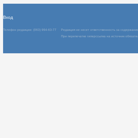
Вход
Телефон редакции: (063) 994-63-77
Редакц
При пер