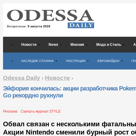
Воскресенье,
9 августа 2026
Новости
News
Мнения
Мода и Стиль
А
Психология
НАСЛЕДИЕ СТАЛИНА
ЛЮСТРАЦИИ
ЕВРОМАЙДАН
ГЕ
Odessa Daily
›
Новости
›
Эйфория кончилась: акции разработчика Poke
Go рекордно рухнули
Реклама
Скачать журнал STYLE
Обвал связан с несколькими фатальны
Акции Nintendo сменили бурный рост о