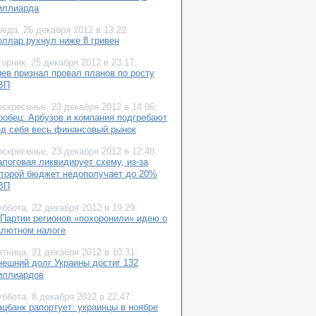
иллиарда
реда,
26 декабря 2012
в 13:22:
оллар рухнул ниже 8 гривен
торник,
25 декабря 2012
в 23:17:
иев признал провал планов по росту
ВП
оскресенье,
23 декабря 2012
в 14:06:
робец: Арбузов и компания подгребают
од себя весь финансовый рынок
оскресенье,
23 декабря 2012
в 12:48:
алоговая ликвидирует схему, из-за
оторой бюджет недополучает до 20%
ВП
уббота,
22 декабря 2012
в 19:29:
 Партии регионов «похоронили» идею о
алютном налоге
ятница,
21 декабря 2012
в 10:31:
нешний долг Украины достиг 132
иллиардов
уббота,
8 декабря 2012
в 22:47:
ацбанк рапортует: украинцы в ноябре