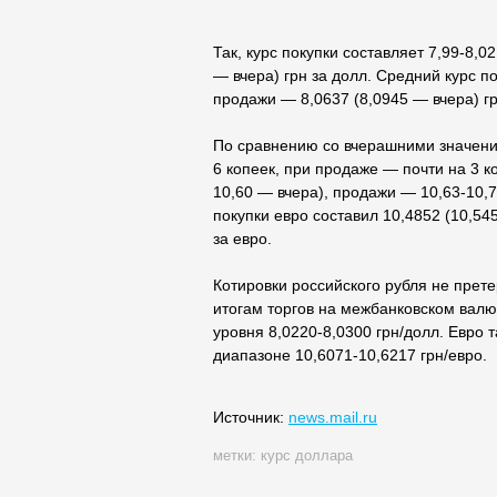
Так, к
продажи — 8,05-8,09 (8,077-8,12 — вч
составляет 7,9945 (8,046 — вчера), п
По сравнению со вчерашними значения
6 копеек, при продаже — почти на 3 ко
10,60 — вчера), продажи — 10,63-10,7
покупки евро составил 10,4852 (10,54
за евро.
Котировки российского рубля не прет
итогам торгов на межбанковском валю
уровня 8,0220-8,0300 грн/долл. Евро 
диапазоне 10,6071-10,6217 грн/евро.
Источник:
news.mail.ru
метки:
курс доллара