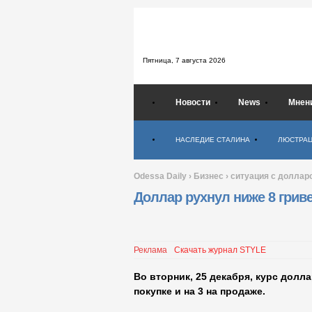
Пятница,
7 августа 2026
Новости
News
Мнен
Психология
НАСЛЕДИЕ СТАЛИНА
ЛЮСТРА
Odessa Daily
›
Бизнес
›
ситуация с доллар
Доллар рухнул ниже 8 грив
Реклама
Скачать журнал STYLE
Во вторник, 25 декабря, курс долла
покупке и на 3 на продаже.