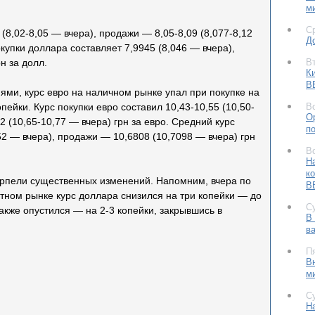
м
С
урс покупки составляет 7,99-8,02 (8,02-8,05 — вчера),
Д
ера) грн за долл. Средний курс покупки доллара
В
родажи — 8,0637 (8,0945 — вчера) грн за долл.
К
В
ми, курс евро на наличном рынке упал при покупке на
В
пейки. Курс покупки евро составил 10,43-10,55 (10,50-
О
2 (10,65-10,77 — вчера) грн за евро. Средний курс
п
52 — вчера), продажи — 10,6808 (10,7098 — вчера) грн
В
Н
к
ерпели существенных изменений. Напомним, вчера по
В
тном рынке курс доллара снизился на три копейки — до
С
также опустился — на 2-3 копейки, закрывшись в
В
в
П
В
м
С
Н