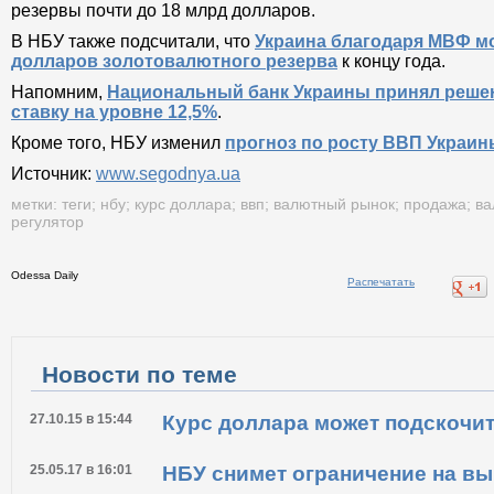
резервы почти до 18 млрд долларов.
В НБУ также подсчитали, что
Украина благодаря МВФ мо
долларов золотовалютного резерва
к концу года.
Напомним,
Национальный банк Украины
принял решен
ставку на уровне 12,5%
.
Кроме того, НБУ изменил
прогноз по росту ВВП Украины
Источник:
www.segodnya.ua
метки:
теги
;
нбу
;
курс доллара
;
ввп
;
валютный рынок
;
продажа
;
ва
регулятор
Odessa Daily
Распечатать
Новости по теме
27.10.15 в 15:44
Курс доллара может подскочи