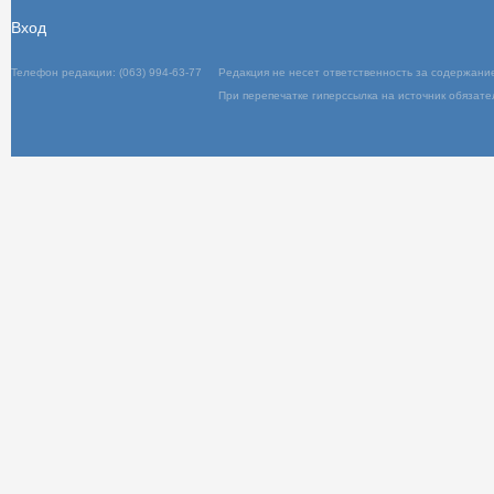
Вход
Телефон редакции: (063) 994-63-77
Редакц
При пер