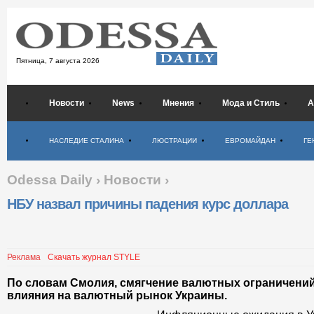
Пятница,
7 августа 2026
Новости
News
Мнения
Мода и Стиль
А
Психология
НАСЛЕДИЕ СТАЛИНА
ЛЮСТРАЦИИ
ЕВРОМАЙДАН
ГЕ
Odessa Daily
›
Новости
›
НБУ назвал причины падения курс доллара
Реклама
Скачать журнал STYLE
По словам Смолия, смягчение валютных ограничений
влияния на валютный рынок Украины.