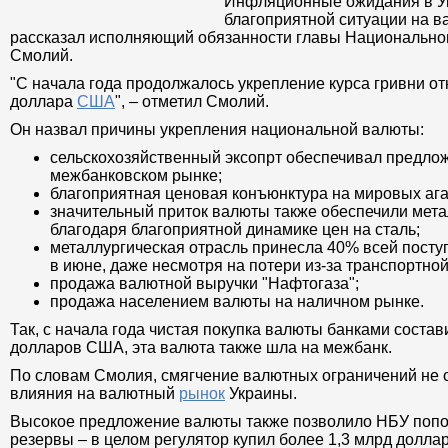
Инфляционные ожидания в Ук
благоприятной ситуации на в
рассказал исполняющий обяз
Национального банка Укарин
"С начала года продолжалось укрепление курса гривни о
доллара
США
", – отметил Смолий.
Он назвал причины укрепления национальной валюты:
сельскохозяйственный эксопрт обеспечивал предло
межбанковском рынке;
благоприятная ценовая конъюнктура на мировых аг
значительный приток валюты также обеспечили метал
благодаря благоприятной динамике цен на сталь;
металлургическая отрасль принесла 40% всей пост
в июне, даже несмотря на потери из-за транспортно
продажа валютной выручки "Нафтогаза";
продажа населением валюты на наличном рынке.
Так, с начала года чистая покупка валюты банками состав
долларов США, эта валюта также шла на межбанк.
По словам Смолия, смягчение валютных ограничений не 
влияния на валютный
рынок
Украины.
Высокое предложение валюты также позволило НБУ поп
резервы – в целом регулятор купил более 1,3 млрд долл