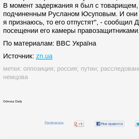
В момент задержания я был с товарищем
подчиненным Русланом Юсуповым. И они с
я признаюсь, то его отпустят", - сообщил 
посещении его камеры правозащитниками
По материалам: BBC Україна
Источник:
zn.ua
метки:
оппозиция
;
россия
;
путин
;
расследован
немцова
Odessa Daily
Распечатать