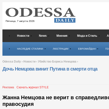
Пятница,
7 августа 2026
Новости
News
Мнения
Мода и Стиль
А
Психология
НАСЛЕДИЕ СТАЛИНА
ЛЮСТРАЦИИ
ЕВРОМАЙДАН
ГЕ
Odessa Daily
›
Новости
›
Убийство Бориса Немцова
›
Дочь Немцова винит Путина в смерти отца
Реклама
Скачать журнал STYLE
Жанна Немцова не верит в справедлив
правосудия