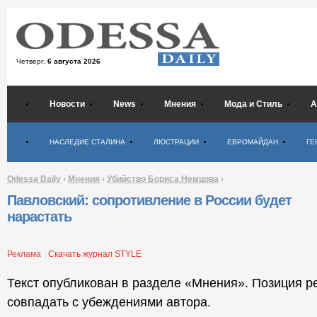
Четверг,
6 августа 2026
Новости
News
Мнения
Мода и Стиль
А
Психология
НАСЛЕДИЕ СТАЛИНА
ЛЮСТРАЦИИ
ЕВРОМАЙДАН
ГЕ
Odessa Daily
›
Мнения
›
Убийство Бориса Немцова
›
Павловский: сопротивление в России будет
нарастать
Реклама
Скачать журнал STYLE
Текст опубликован в разделе «Мнения». Позиция р
совпадать с убеждениями автора.