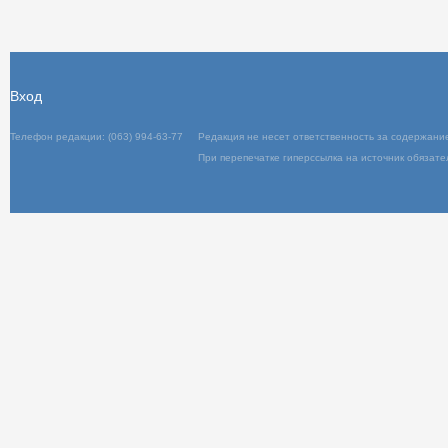
Вход
Телефон редакции: (063) 994-63-77
Редакц
При пер