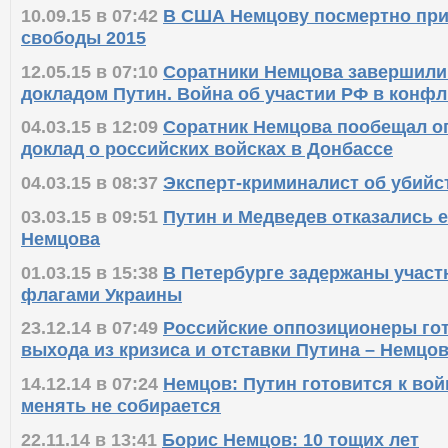
10.09.15 в 07:42
В США Немцову посмертно пр
свободы 2015
12.05.15 в 07:10
Соратники Немцова завершили
докладом Путин. Война об участии РФ в конфл
04.03.15 в 12:09
Соратник Немцова пообещал о
доклад о российских войсках в Донбассе
04.03.15 в 08:37
Эксперт-криминалист об убийс
03.03.15 в 09:51
Путин и Медведев отказались 
Немцова
01.03.15 в 15:38
В Петербурге задержаны участ
флагами Украины
23.12.14 в 07:49
Российские оппозиционеры го
выхода из кризиса и отставки Путина – Немцо
14.12.14 в 07:24
Немцов: Путин готовится к вой
менять не собирается
22.11.14 в 13:41
Борис Немцов: 10 тощих лет