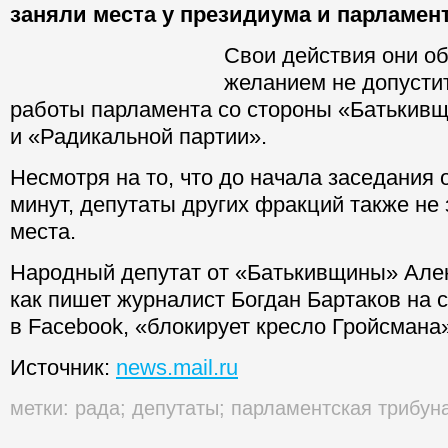
заняли места у президиума и парламен
Свои действия они о
желанием не допусти
работы парламента со стороны «Батькив
и «Радикальной партии».
Несмотря на то, что до начала заседания 
минут, депутаты других фракций также не
места.
Народный депутат от «Батькивщины» Але
как пишет журналист Богдан Бартаков на 
в Facebook, «блокирует кресло Гройсмана
Источник:
news.mail.ru
метки:
рада
;
депутаты
;
парламентская трибун