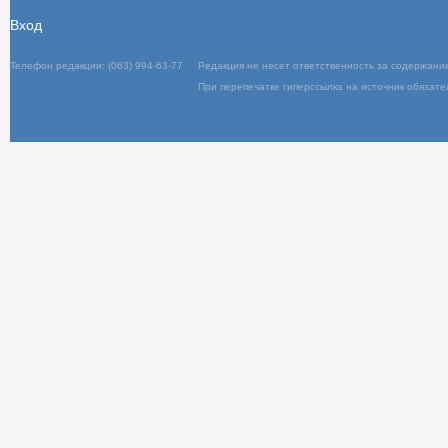
Вход
Телефон редакции: (063) 994-63-77
Редакц
При пер