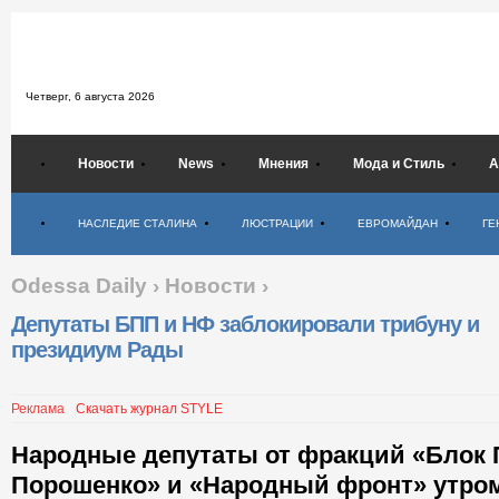
Четверг,
6 августа 2026
Новости
News
Мнения
Мода и Стиль
А
Психология
НАСЛЕДИЕ СТАЛИНА
ЛЮСТРАЦИИ
ЕВРОМАЙДАН
ГЕ
Odessa Daily
›
Новости
›
Депутаты БПП и НФ заблокировали трибуну и
президиум Рады
Реклама
Скачать журнал STYLE
Народные депутаты от фракций «Блок 
Порошенко» и «Народный фронт» утром