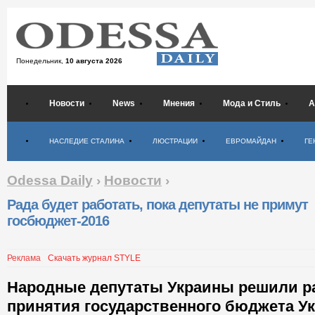
Понедельник,
10 августа 2026
Новости
News
Мнения
Мода и Стиль
А
Психология
НАСЛЕДИЕ СТАЛИНА
ЛЮСТРАЦИИ
ЕВРОМАЙДАН
ГЕ
Odessa Daily
›
Новости
›
Рада будет работать, пока депутаты не примут
госбюджет-2016
Реклама
Скачать журнал STYLE
Народные депутаты Украины решили р
принятия государственного бюджета Ук