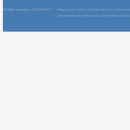
Вход
Телефон редакции: (063) 994-63-77
Редакция не несет ответственность за содержани
При перепечатке гиперссылка на источник обязате