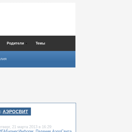
Родители
Темы
СЛИЯ
:
АЭРОСВИТ
етверг,
21 марта 2013
в 16:29:
ИГАБизнесИнформ: Падение АэроСвита.