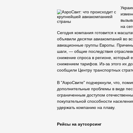
Украи
измен
вызыв
на се
Сегодня компания готовится к масшта
объявили десятки авиакомпаний во вс
авиационные группы Европы. Причины
шаги, — общие последствия отраслево
снижение спроса в регионе, который
снижением тарифов. Из-за этого их д
сообщили Центру транспортных страте
В "АэроСвите" подчеркнули, что, пом
дополнительные проблемы в виде песс
ограниченным доступом отечественны
покупательной способности населения.
удержать компанию на плаву.
Рейсы на аутсорсинг