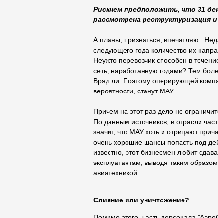
Рискнем предположить, что 31 де
рассмотрена реструктуризация и
А планы, признаться, впечатляют. Нед
следующего года количество их направ
Неужто перевозчик способен в течени
сеть, наработанную годами? Тем боле
Вряд ли. Поэтому оперирующей компа
вероятности, станут МАУ.
Причем на этот раз дело не огранич
По данным источников, в отрасли част
значит, что МАУ хоть и отрицают прич
очень хорошие шансы попасть под де
известно, этот бизнесмен любит сдава
эксплуатантам, выводя таким образом
авиатехникой.
Слияние или уничтожение?
Помимо этого, часть персонала "Аэро