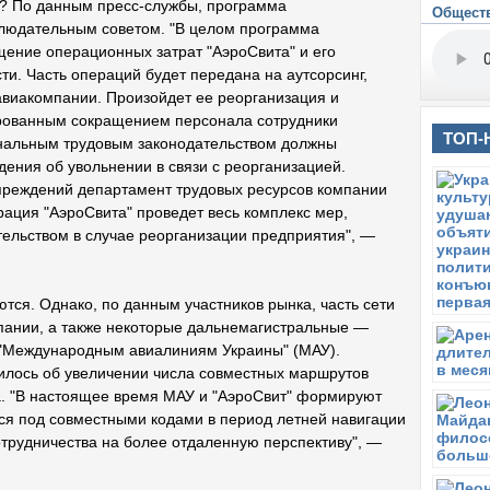
"? По данным пресс-службы, программа
Общест
блюдательным советом. "В целом программа
Ч
В
ение операционных затрат "АэроСвита" и его
а
ти. Часть операций будет передана на аутсорсинг,
 авиакомпании. Произойдет ее реорганизация и
С
А
ированным сокращением персонала сотрудники
У
ТОП-
ональным трудовым законодательством должны
ения об увольнении в связи с реорганизацией.
В
А
преждений департамент трудовых ресурсов компании
с
рация "АэроСвита" проведет весь комплекс мер,
а
ельством в случае реорганизации предприятия", —
С
Ч
А
ся. Однако, по данным участников рынка, часть сети
С
ании, а также некоторые дальнемагистральные —
Х
 "Международным авиалиниям Украины" (МАУ).
у
рилось об увеличении числа совместных маршрутов
Ч
да. "В настоящее время МАУ и "АэроСвит" формируют
К
ься под совместными кодами в период летней навигации
отрудничества на более отдаленную перспективу", —
С
П