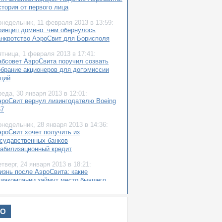
стория от первого лица
онедельник,
11 февраля 2013
в 13:59:
ринцип домино: чем обернулось
анкротство АэроСвит для Борисполя
ятница,
1 февраля 2013
в 17:41:
абсовет АэроСвита поручил созвать
обрание акционеров для допэмиссии
кций
реда,
30 января 2013
в 12:01:
эроСвит вернул лизингодателю Boeing
67
онедельник,
28 января 2013
в 14:36:
эроСвит хочет получить из
осударственных банков
табилизационный кредит
етверг,
24 января 2013
в 18:21:
изнь после АэроСвита: какие
виакомпании займут место бывшего
идера
етверг,
24 января 2013
в 17:59:
ИО
ТС: суд перенес заседание по делу о
анкротстве АэроСвита на 15 февраля