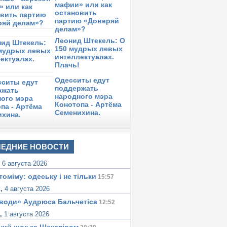
мафии» или как
ятница,
11 января 2013
в 12:35:
остановить
абмин арендует самолеты для доставки
партию «Доверяй
ассажиров АэроСвита в Украину
делам»?
ятница,
11 января 2013
в 11:27:
Леонид Штекель: О
эроСвит прекращает полеты в Тель-
150 мудрых левых
вив
интеллектуалах.
Плачь!
ятница,
11 января 2013
в 09:19:
з Одессы АэроСвит будет летать только
Одесситы едут
 Стамбул
поддержать
народного мэра
етверг,
10 января 2013
в 14:20:
Конотопа - Артёма
ынужденная посадка: как АэроСвит
Семенихина.
пасается от кредиторов
ЕДНИЕ НОВОСТИ
,
6 августа 2026
томіму: одеську i не тiльки
15:57
к,
4 августа 2026
води» Аудрюса Бальчетiса
12:52
а,
1 августа 2026