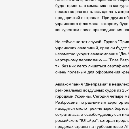
будет принята в компанию на конкурсн
несколько раз пытались сделать акци
предприятий в отрасли. При других о
украинского флагмана, которому буд
конкурентам после присоединения на
Но сейчас не тот случай. Группа "При
украинских авиалиний, вряд ли будет 
незаметно уходит авиакомпания "Донб
чартерному перевозчику — "Розе Ветро
т.к. без них легко лишиться сертифик
очень полезным для оформления кред
Авиакомпания "Днеправиа" в недале
региональных воздушных судов из 25-
городами Украины. Сегодня четыре м
Разбросаны по различным аэропортам 
находится около трех-четырех бортов
сократилась, а освобождающуюся ниш
российского "ЮТэйра", которая предл
пределах страны на турбовинтовых AT