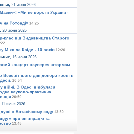
сенье,
21 июня 2026
«Маски»: «Ми не вороги України»
ч на Ротонді»
14:25
а,
20 июня 2026
р-клас від Видавництва Старого
:22
у Міхаіла Ксіди - 10 років
12:20
льник,
15 июня 2026
овий концерт всупереч штормам
о Всесвітнього дня донора крові в
Одеси.
20:54
у вiйнi. В Одесi вiдбулася
одна науково-практична
енція
20:50
,
11 июня 2026
 душi в Ботанiчному саду
13:50
ндум про співпрацю та
рство
13:45