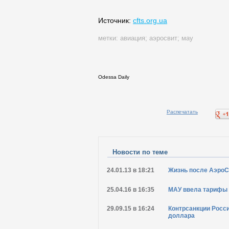
Источник:
cfts.org.ua
метки:
авиация
;
аэросвит
;
мау
Odessa Daily
Распечатать
Новости по теме
24.01.13 в 18:21
Жизнь после АэроС
25.04.16 в 16:35
МАУ ввела тарифы 
29.09.15 в 16:24
Контрсанкции Росси
доллара