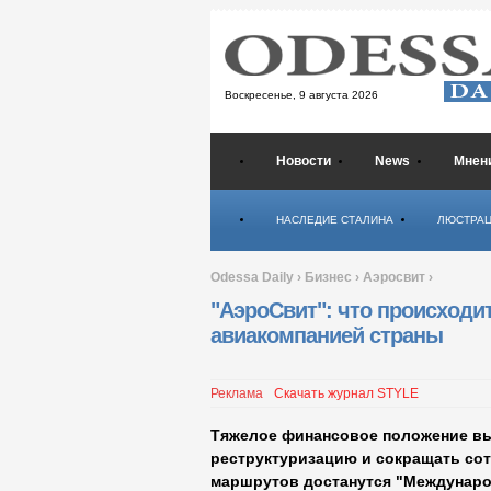
Воскресенье,
9 августа 2026
Новости
News
Мнен
Психология
НАСЛЕДИЕ СТАЛИНА
ЛЮСТРА
Odessa Daily
›
Бизнес
›
Аэросвит
›
"АэроСвит": что происходи
авиакомпанией страны
Реклама
Скачать журнал STYLE
Тяжелое финансовое положение в
реструктуризацию и сокращать сот
маршрутов достанутся "Междунар