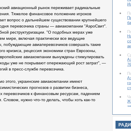
И
нский авиационный рынок переживает радикальные
П
ения. Тяжелое финансовое положение игроков
П
ает вопрос о дальнейшем существовании крупнейшего
б
годня перевозчика страны — авиакомпании "АэроСвит".
П
бной реструктуризации. "О подобных мерах уже
Н
ем мире, включая практически все ведущие
с
, побуждающие авиаперевозчиков совершать такие
а
го кризиса, рецессия экономики стран Еврозоны,
С
 европейские авиакомпании вынуждены стимулировать
А
оходы уже не покрывают опережающий рост затрат", —
7
гий в пресс-службе перевозчика.
П
А
имо этого, украинские авиакомпании имеют
г
имистических прогнозов о развитии бизнеса,
с
х перевозчиков к финансовым ресурсам, падением
Ч
 Словом, нужно что-то делать, чтобы хоть как-то
Ж
а
л
Ч
РАД
Ц
б