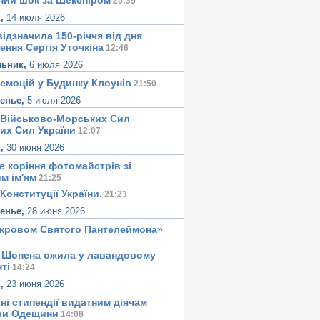
ний шок за Шекспіром
20:39
к,
14 июля 2026
ідзначила 150-річчя від дня
ення Сергія Уточкіна
12:46
льник,
6 июля 2026
 емоцій у Будинку Клоунів
21:50
сенье,
5 июля 2026
 Військово-Морських Сил
их Сил України
12:07
к,
30 июня 2026
е корiння фотомайстрiв зі
м iм'ям
21:25
Конституцiї України.
21:23
сенье,
28 июня 2026
окровом Святого Пантелеймона»
 Шопена ожила у лавандовому
тi
14:24
к,
23 июня 2026
ні стипендії видатним діячам
ри Одещини
14:08