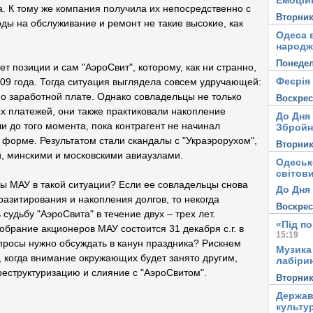
Емоцій
. К тому же компания получила их непосредственно с
Вторни
ды на обслуживание и ремонт не такие высокие, как
Одеса в
народж
Понеде
ет позиции и сам "АэроСвит", которому, как ни странно,
Феєрія
009 года. Тогда ситуация выглядела совсем удручающей:
о заработной плате. Однако совладельцы не только
Воскре
х платежей, они также практиковали накопление
До Дня
и до того момента, пока контрагент не начинал
Збройн
 форме. Результатом стали скандалы с "Украэрорухом",
Вторни
, минскими и московскими авиаузлами.
Одеськ
світови
вы МАУ в такой ситуации? Если ее совладельцы снова
До Дня 
разитирования и накопления долгов, то некогда
Воскре
судьбу "АэроСвита" в течение двух – трех лет.
«Під п
обрание акционеров МАУ состоится 31 декабря с.г. в
15:19
опросы нужно обсуждать в канун праздника? Рискнем
Музика
, когда внимание окружающих будет занято другим,
лабірин
еструктуризацию и слияние с "АэроСвитом".
Вторни
Держав
культу