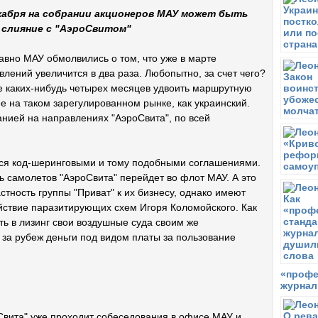
С
F
кабря на собрании акционеров МАУ может быть
М
 слияние с "АэроСвитом"
В
А
авно МАУ обмолвились о том, что уже в марте
М
лений увеличится в два раза. Любопытно, за счет чего?
е каких-нибудь четырех месяцев удвоить маршрутную
П
Ю
е на таком зарегулированном рынке, как украинский.
б
нией на направлениях "АэроСвита", по всей
П
С
А
ится код-шеринговыми и тому подобными соглашениями.
ь самолетов "АэроСвита" перейдет во флот МАУ. А это
П
М
астность группы "Приват" к их бизнесу, однако имеют
р
йствие паразитирующих схем Игоря Коломойского. Как
А
ть в лизинг свои воздушные суда своим же
 за рубеж деньги под видом платы за пользование
П
А
п
«профе
П
журнал
А
р
Свита" уже проходит собеседования в офисе МАУ и