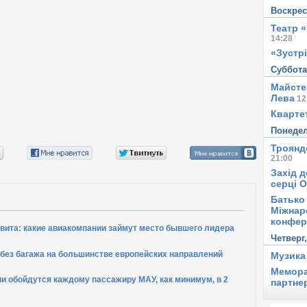
Воскре
Театр 
14:28
«Зустрі
Суббот
Майсте
Лева
12
Квартет
Понеде
Троянд
21:00
Захід д
серці 
Батько 
Міжнар
конфер
вита: какие авиакомпании займут место бывшего лидера
Четверг
без багажа на большинстве европейских направлений
Музика
Мемора
и обойдутся каждому пассажиру МАУ, как минимум, в 2
партне