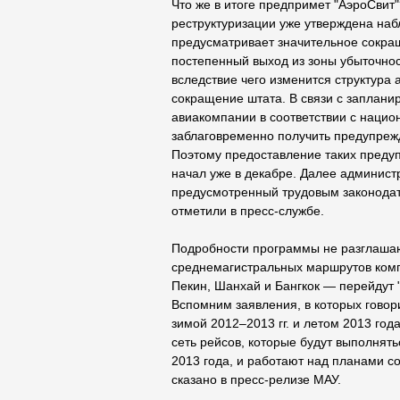
Что же в итоге предпримет "АэроСвит
реструктуризации уже утверждена на
предусматривает значительное сокращ
постепенный выход из зоны убыточнос
вследствие чего изменится структура
сокращение штата. В связи с заплан
авиакомпании в соответствии с наци
заблаговременно получить предупрежд
Поэтому предоставление таких преду
начал уже в декабре. Далее админист
предусмотренный трудовым законодат
отметили в пресс-службе.
Подробности программы не разглашают
среднемагистральных маршрутов комп
Пекин, Шанхай и Бангкок — перейдут
Вспомним заявления, в которых гово
зимой 2012–2013 гг. и летом 2013 го
сеть рейсов, которые будут выполнят
2013 года, и работают над планами с
сказано в пресс-релизе МАУ.