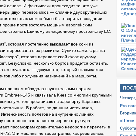
П
ой основе. И фактически происходит то, что уже
К
онеры двух перевозчиков — слияние двух крупнейших
п
бстоятельствах можно было бы говорить о создании
П
ет проще противостоять мощным европейским
А
шей страны к Единому авиационному пространству ЕС.
А
П
ват", которая постепенно выжимает все соки из
И
заинтересована в их развитии. Судите сами: с рынка
в
ассаэро", которая передает свой флот другому
Ч
в". Безусловно, несколько бортов придется оставить,
В
ата эксплуатанта — документа, который оказывается
с
итов либо получения назначений на маршруты.
ПОСЛ
ком прошлом обладала внушительным парком
ти Embraer-145 и связывала Киев со многими крупными
Четверг
ашины уже год простаивают в аэропорту Варшавы.
Pro пан
остальные. В работе, по данным источников,
Вторни
. Интенсивность полетов на внутренних линиях
у постепенно заполняет дочерняя структура
«Шлях 
агает пассажирам сравнительно недорогие перелеты в
Суббот
R-72. Эти машины не так затратны, как реактивные,