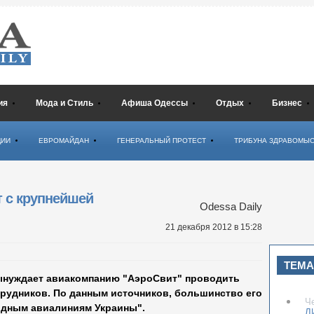
ия
Мода и Стиль
Афиша Одессы
Отдых
Бизнес
ЦИИ
ЕВРОМАЙДАН
ГЕНЕРАЛЬНЫЙ ПРОТЕСТ
ТРИБУНА ЗДРАВОМЫ
т с крупнейшей
Odessa Daily
21 декабря 2012
в 15:28
ТЕМА
ынуждает авиакомпанию "АэроСвит" проводить
рудников. По данным источников, большинство его
Ч
одным авиалиниям Украины".
Л