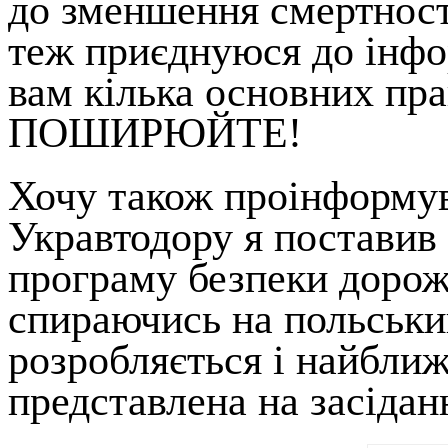
до зменшення смертності
теж приєднуюся до інфо
вам кілька основних пра
ПОШИРЮЙТЕ!
Хочу також проінформув
Укравтодору я поставив
програму безпеки дорожн
спираючись на польський
розробляється і найбли
представлена на засідан