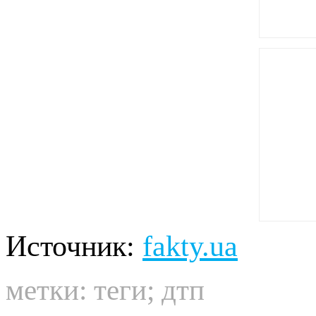
Источник:
fakty.ua
метки:
теги
;
дтп