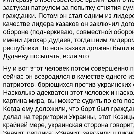
застукан патрулем за попытку отнятия сум
гражданки. Потом он стал одним из лидеро
качестве лидера казаков он заключил дог
обороне (подчеркиваю, совместной оборон
имени Джохар Дудаев, тогдашним лидеро
республики. То есть казаки должны были 
Дудаеву посылать, если что.
Ну и вот этот человек потом совершенно п
сейчас он возродился в качестве одного и
патриотов, борющихся против украинских
Насколько адекватен этот человек и наско
картина мира, вы можете судить по его по
Когда ему доложили, что борт был граждан
делал на территории Украины, этот Козицы
крайней мере, украинская сторона говорит,
Значит, реплика: «Значит, завозили шпион