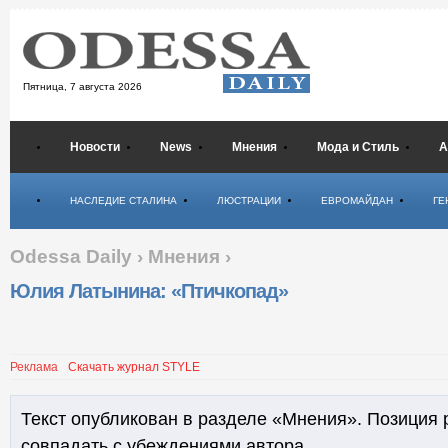
Пятница,
7 августа 2026
Новости
News
Мнения
Мода и Стиль
А
Психология
НАСЛЕДИЕ СТАЛИНА
ЛЮСТРАЦИИ
ЕВРОМАЙДАН
ГЕ
Odessa Daily
›
Мнения
›
Юлия Латынина: «Птичкопад»
Реклама
Скачать журнал STYLE
Текст опубликован в разделе «Мнения». Позиция 
совпадать с убеждениями автора.