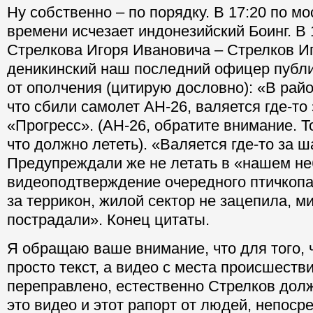
Ну собственно – по порядку. В 17:20 по м
времени исчезает индонезийский Боинг. В 
Стрелкова Игоря Ивановича – Стрелков И
деникинский наш последний офицер публ
от ополчения (цитирую дословно): «В райо
что сбили самолет АН-26, валяется где-то
«Прогресс». (АН-26, обратите внимание. То
что должно лететь). «Валяется где-то за 
Предупреждали же не летать в «нашем неб
видеоподтверждение очередного птичкопа
за террикон, жилой сектор не зацепила, 
пострадали». Конец цитаты.
Я обращаю ваше внимание, что для того, 
просто текст, а видео с места происшеств
переправлено, естественно Стрелков дол
это видео и этот рапорт от людей, непоср