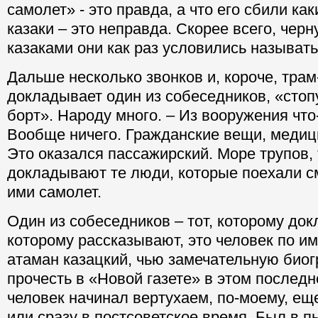
самолет» - это правда, а что его сбили ка
казаки – это неправда. Скорее всего, чер
казаками они как раз условились называть
Дальше несколько звонков и, короче, трам
докладывает один из собеседников, «стоп
борт». Народу много. – Из вооружения что
Вообще ничего. Гражданские вещи, медиц
Это оказался пассажирский. Море трупов, 
докладывают те люди, которые поехали с
ими самолет.
Один из собеседников – тот, которому док
которому рассказывают, это человек по и
атаман казацкий, чью замечательную био
прочесть в «Новой газете» в этом послед
человек начинал вертухаем, по-моему, еще
или сразу в постсоветское время. Был в п