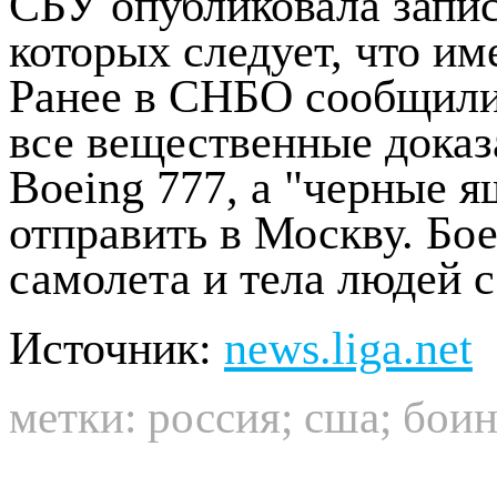
СБУ опубликовала запис
которых следует, что им
Ранее в СНБО сообщили
все вещественные доказа
Boeing 777, а "черные 
отправить в Москву. Бо
самолета и тела людей с
Источник:
news.liga.net
метки:
россия
;
сша
;
боин