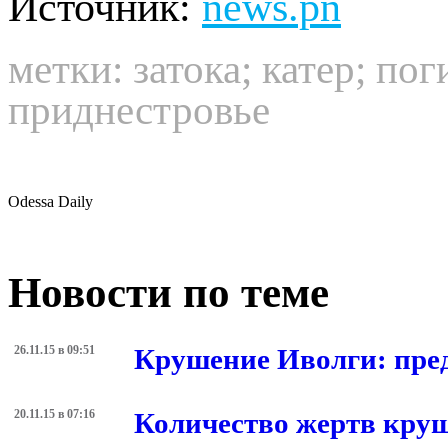
Источник:
news.pn
метки:
затока
;
катер
;
пог
приднестровье
Odessa Daily
Новости по теме
26.11.15 в 09:51
Крушение Иволги: пре
20.11.15 в 07:16
Количество жертв круш