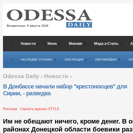
Воскресенье,
9 августа 2026
Новости
News
Мнения
Мода и Стиль
А
Психология
НАСЛЕДИЕ СТАЛИНА
ЛЮСТРАЦИИ
ЕВРОМАЙДАН
ГЕ
Odessa Daily
›
Новости
›
В Донбассе начали набор "крестоносцев" для
Сирии, - разведка
Реклама
Скачать журнал STYLE
Им не обещают ничего, кроме денег. В
районах Донецкой области боевики раз