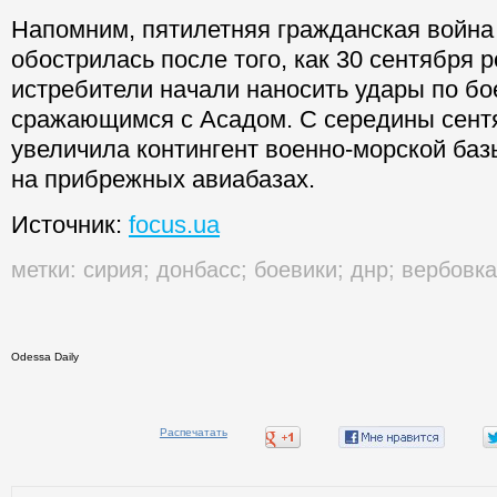
Напомним, пятилетняя гражданская война
обострилась после того, как 30 сентября 
истребители начали наносить удары по бо
сражающимся с Асадом. С середины сент
увеличила контингент военно-морской базы
на прибрежных авиабазах.
Источник:
focus.ua
метки:
сирия
;
донбасс
;
боевики
;
днр
;
вербовка
Odessa Daily
Распечатать