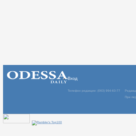
Вход
Телефон редакции: (063) 994-63-77
Редакц
При пер