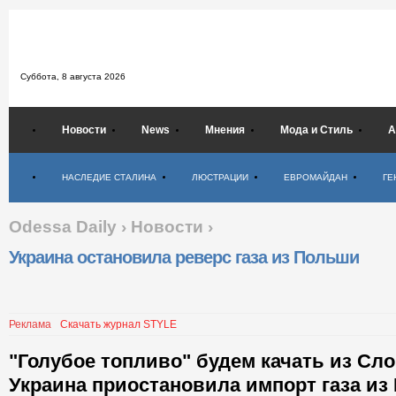
Суббота,
8 августа 2026
Новости
News
Мнения
Мода и Стиль
А
Психология
НАСЛЕДИЕ СТАЛИНА
ЛЮСТРАЦИИ
ЕВРОМАЙДАН
ГЕ
Odessa Daily
›
Новости
›
Украина остановила реверс газа из Польши
Реклама
Скачать журнал STYLE
"Голубое топливо" будем качать из Сло
Украина приостановила импорт газа из