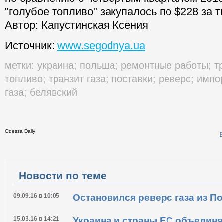
"голубое топливо" закупалось по $228 за т
Автор: Капустинская Ксения
Источник:
www.segodnya.ua
метки:
украина
;
польша
;
ремонтные работы
;
т
топливо
;
транзит газа
;
поставки
;
реверс
;
импор
газа
;
белявский
Odessa Daily
Распечатать
Новости по теме