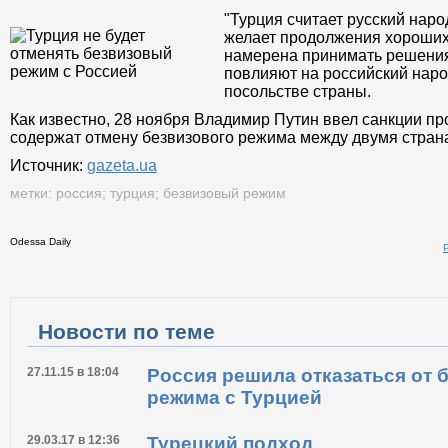
"Турция считает русский нар
желает продолжения хороших
намерена принимать решения
повлияют на российский наро
посольстве страны.
Как известно, 28 ноября Владимир Путин ввел санкции пр
содержат отмену безвизового режима между двумя страна
Источник:
gazeta.ua
метки:
россия
;
турция
;
безвизовый режим
Odessa Daily
Распечатать
Новости по теме
27.11.15 в 18:04
Россия решила отказаться от 