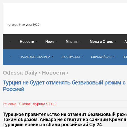
Четверг,
6 августа 2026
Новости
News
Мнения
Мода и Стиль
А
Психология
НАСЛЕДИЕ СТАЛИНА
ЛЮСТРАЦИИ
ЕВРОМАЙДАН
ГЕ
Odessa Daily
›
Новости
›
Турция не будет отменять безвизовый режим с
Россией
Реклама
Скачать журнал STYLE
Турецкое правительство не отменит безвизовый реж
Таким образом, Анкара не ответит на санкции Кремля 
турецкие военные сбили российский Су-24.