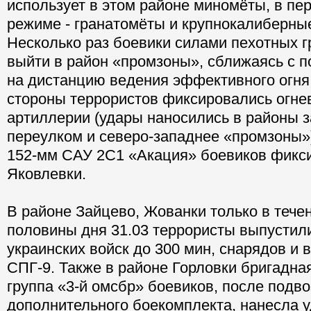
использует в этом районе миномёты, в п
режиме - гранатомёты и крупнокалиберны
Несколько раз боевики силами пехотных г
выйти в район «промзоны», сближаясь с 
на дистанцию ведения эффективного огня
стороны террористов фиксировались огне
артиллерии (удары наносились в районы 
переулком и северо-западнее «промзоны»)
152-мм САУ 2С1 «Акация» боевиков фикс
Яковлевки.
В районе Зайцево, Жованки только в тече
половины дня 31.03 террористы выпустил
украинских войск до 300 мин, снарядов и 
СПГ-9. Также в районе Горловки бригадна
группа «3-й омсбр» боевиков, после подво
дополнительного боекомплекта, нанесла у