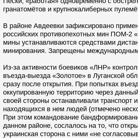
Пески, «работая» одновременно с обстре
гранатомётов и крупнокалиберных пулемё
В районе Авдеевки зафиксировано приме
российских противопехотных мин ПОМ-2 
мины устанавливаются средствами диста
минирования. Запрещены международным
Из-за активности боевиков «ЛНР» контрол
въезда-выезда «Золотое» в Луганской обл
сразу после открытия. При попытках въез
оккупированную территорию через данный
своей стороны останавливали транспорт и
находящихся в нем людей (отмечено неско
При этом командование бандформировани
данном районе, сослалось на то, что откр
украинская сторона с ними «не согласовы