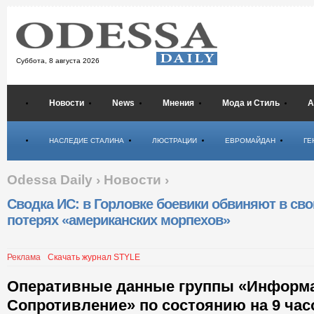
Суббота,
8 августа 2026
Новости
News
Мнения
Мода и Стиль
А
Психология
НАСЛЕДИЕ СТАЛИНА
ЛЮСТРАЦИИ
ЕВРОМАЙДАН
ГЕ
Odessa Daily
›
Новости
›
Сводка ИС: в Горловке боевики обвиняют в сво
потерях «американских морпехов»
Реклама
Скачать журнал STYLE
Оперативные данные группы «Информ
Сопротивление» по состоянию на 9 час