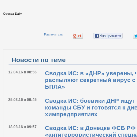
Odessa Daily
Распечатать
Новости по теме
12.04.16 в 08:56
Сводка ИС: в «ДНР» уверены, 
распыляют секретный вирус с
БПЛА»
25.03.16 в 09:45
Сводка ИС: боевики ДНР ищут
команды СБУ и готовятся к ди
химпредприятиях
18.03.16 в 09:57
Сводка ИС: в Донецке ФСБ РФ
«антитеррористический спецн