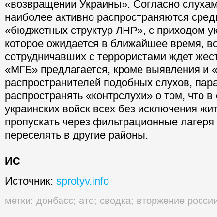
«возвращении Украины». Согласно слухам
наиболее активно распространяются сред
«бюджетных структур ЛНР», с приходом ук
которое ожидается в ближайшее время, в
сотрудничавших с террористами ждет жест
«МГБ» предлагается, кроме выявления и 
распространителей подобных слухов, пар
распространять «контрслухи» о том, что в
украинских войск всех без исключения жи
пропускать через фильтрационные лагеря
переселять в другие районы.
ИС
Источник:
sprotyv.info
метки:
донбасс
;
ато
;
сводка
;
вторжение росси