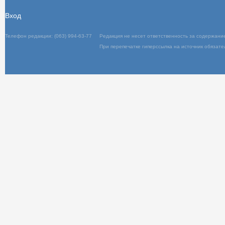
Вход
Телефон редакции: (063) 994-63-77
Редакц
При пер