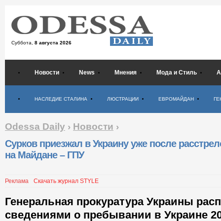
Суббота,
8 августа 2026
Новости
News
Мнения
Мода и Стиль
А
Психология
НАСЛЕДИЕ СТАЛИНА
ЛЮСТРАЦИИ
ЕВРОМАЙДАН
ГЕ
Odessa Daily
›
Новости
›
Сурков приезжал в Украину уже после расстрел
на Майдане – ГПУ
Реклама
Скачать журнал STYLE
Генеральная прокуратура Украины расп
сведениями о пребывании в Украине 2