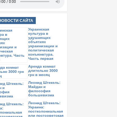
НОВОСТИ САЙТА
Украинская
культура в
удушающих
объятиях
украинизации и
политическая
конъюнктура.
Часть первая
Аренда комнат
длительно 3000
грн в месяц
Леонид Штекель:
Майдан и
философия
большевизма
Леонид Штекель:
Украина:
постколониальная
или постсоветская