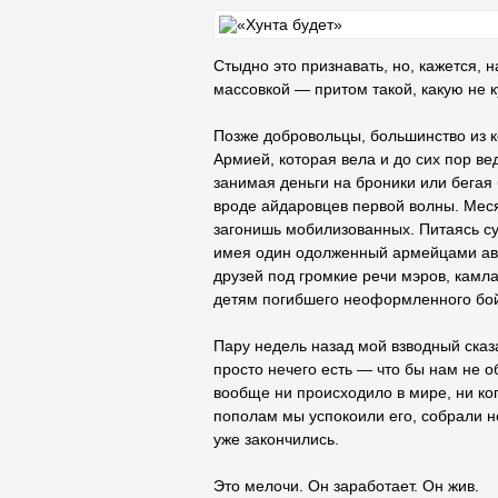
Стыдно это признавать, но, кажется,
массовкой — притом такой, какую не к
Позже добровольцы, большинство из 
Армией, которая вела и до сих пор веде
занимая деньги на броники или бегая 
вроде айдаровцев первой волны. Меся
загонишь мобилизованных. Питаясь су
имея один одолженный армейцами авт
друзей под громкие речи мэров, камл
детям погибшего неоформленного бойц
Пару недель назад мой взводный сказ
просто нечего есть — что бы нам не 
вообще ни происходило в мире, ни коп
пополам мы успокоили его, собрали не
уже закончились.
Это мелочи. Он заработает. Он жив.