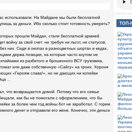
 нас использовали. На Майдане мы были бесплатной
ТОП-
упишь за деньги. Ибо сколько стоит готовность умереть?
которых прошли Майдан, стали бесплатной армией.
т войну за свой счет: не требуя ни льгот, ни статусов,
без них. Сидя в окопах в разноцветных шортах и кедах,
цами держа позиции, на которые часто кнутом не
хпайками из разбитого и брошенного ВСУ грузовика,
омат или даже собственную «Сайгу» на троих. Хороня
ающих «Героям слава!», но не дающих ни копейки
а ...
ал, что возвращается домой. Потому что его семье
обещали, как бы не помогали с оформлением, что бы
ейки за более чем год войны Кот не заработал. С горем
много денег и отправили его жене. Конечно, эти деньги