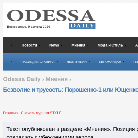
Воскресенье,
9 августа 2026
Новости
News
Мнения
Мода и Стиль
А
Психология
НАСЛЕДИЕ СТАЛИНА
ЛЮСТРАЦИИ
ЕВРОМАЙДАН
ГЕ
Odessa Daily
›
Мнения
›
Безволие и трусость: Порошенко-1 или Ющенко
Реклама
Скачать журнал STYLE
Текст опубликован в разделе «Мнения». Позиция 
совпадать с убеждениями автора.