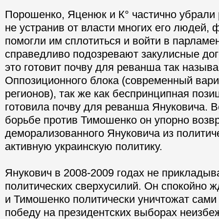
Порошенко, Яценюк и К° частично убрали
не устранив от власти многих его людей, 
помогли им сплотиться и войти в парламен
справедливо подозревают закулисные дог
это готовит почву для реванша так назыв
Оппозиционного блока (современный вари
регионов), так же как беспринципная поз
готовила почву для реванша Януковича. В
борьбе против Тимошенко он упорно воз
деморализованного Януковича из политич
активную украинскую политику.
Янукович в 2008-2009 годах не прикладыв
политических сверхусилий. Он спокойно 
и Тимошенко политически уничтожат сами 
победу на президентских выборах неизбе