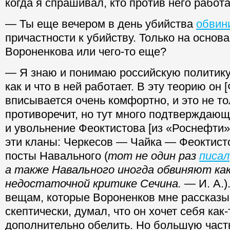
когда я спрашивал, кто против него работа
— Ты еще вечером в день убийства
обвин
причастности к убийству. Только на основ
Вороненкова или чего-то еще?
— Я знаю и понимаю российскую политику,
как и что в ней работает. В эту теорию он 
вписывается очень комфортно, и это не то
противоречит, но тут много подтверждающ
и увольнение Феоктистова [из «Роснефти»]
эти кланы: Черкесов — Чайка — Феоктист
посты Навального (
тот не один раз
писал
а также Навального иногда обвиняют ка
недостаточной критике Сечина.
—
И. А.)
вещам, которые Вороненков мне рассказы
скептически, думал, что он хочет себя как
дополнительно обелить. Но большую част