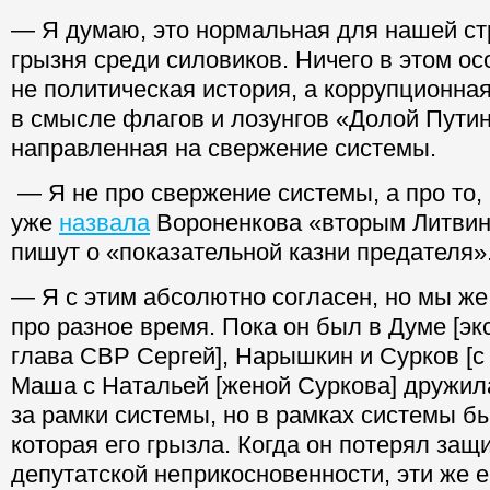
— Я думаю, это нормальная для нашей ст
грызня среди силовиков. Ничего в этом ос
не политическая история, а коррупционна
в смысле флагов и лозунгов «Долой Путин
направленная на свержение системы.
— Я не про свержение системы, а про то,
уже
назвала
Вороненкова «вторым Литвин
пишут о «показательной казни предателя»
— Я с этим абсолютно согласен, но мы же
про разное время. Пока он был в Думе [эк
глава СВР Сергей], Нарышкин и Сурков [с
Маша с Натальей [женой Суркова] дружил
за рамки системы, но в рамках системы бы
которая его грызла. Когда он потерял защ
депутатской неприкосновенности, эти же е