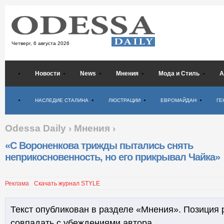
Четверг,
6 августа 2026
Новости
News
Мнения
Мода и Стиль
А
Психология
НАСЛЕДИЕ СТАЛИНА
ЛЮСТРАЦИИ
ЕВРОМАЙДАН
ГЕ
Odessa Daily
›
Мнения
›
«С Вороненкова трижды пытались снять
неприкосновенность, но его прикрывал Чайка»
Реклама
Скачать журнал STYLE
Текст опубликован в разделе «Мнения». Позиция 
совпадать с убеждениями автора.