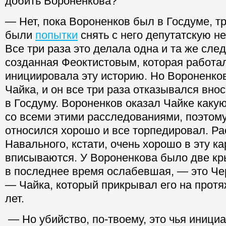
добить Вороненкова?
— Нет, пока Вороненков был в Госдуме, 
были
попытки
снять с него депутатскую н
Все три раза это делала одна и та же сле
созданная Феоктистовым, которая работа
инициировала эту историю. Но Вороненко
Чайка, и он все три раза отказывался вно
в Госдуму. Вороненков оказал Чайке какую
со всеми этими расследованиями, поэтому
относился хорошо и все торпедировал. Р
Навального, кстати, очень хорошо в эту ка
вписываются. У Вороненкова было две кр
в последнее время ослабевшая, — это Чер
— Чайка, который прикрывал его на прот
лет.
— Но убийство, по-твоему, это чья иници