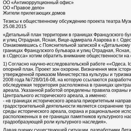
ОО «Антикоррупционный офис»
ОО «Правое дело»
Жители прилегающих домов
Тезисы к общественному обсуждению проекта театра Муз
25.08.2015
«Детальный план территории в границах Французского бу
и улиц Отрадная, Ясная, Вице-адмирала Азарова в г. Оде
Ознакомившись с Пояснительной запиской к «Детальному 
границах Французского бульвара и улиц Отрадная, Ясная
в г.Одесса» хотим обратить внимание общественности н
1) Согласно научно-исследовательской работе ««Одеса. І
опорний план. Проект зон охорони. Визначення меж істори
утвержденной приказом Министерства культуры и туризма
2008 года №728/0/16-08, на которую ссылаются разработч
обследуемая территория расположена в границах централ
ареала. Указанной работой определены правила охраны 
Центрального исторического ареала, а именно:
- «в границах исторического ареала приоритетным напра
градостроительной деятельности является сохранение тр
среды исторического ареала, охрана и рациональное исп
расположенных в ее границах памятников культурного на
градообразующей роли культурного наследия».
Давая оценку существующей ситуации, разработчики Дета