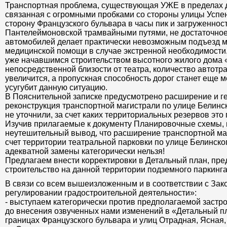
Транспортная проблема, существующая УЖЕ в пределах 
связанная с огромными пробками со стороны улицы Успен
сторону Французского бульвара в часы пик и загруженнос
Пантелеймоновской трамвайными путями, не достаточное
автомобилей делает практически невозможным подъезд 
медицинской помощи в случае экстренной необходимости. 
уже начавшимся строительством высотного жилого дома 
непосредственной близости от театра, количество автот
увеличится, а пропускная способность дорог станет еще 
усугубит данную ситуацию.
В Пояснительной записке предусмотрено расширение и г
реконструкция транспортной магистрали по улице Белинск
не уточнили, за счет каких территориальных резервов это
Изучив прилагаемые к документу Планировочные схемы,
неутешительный вывод, что расширение транспортной ма
счет территории театральной парковки по улице Белинског
адекватной замены категорически нельзя!
Предлагаем внести корректировки в Детальный план, п
строительство на данной территории подземного паркинга
В связи со всем вышеизложенным и в соответствии с За
регулировании градостроительной деятельности»:
- выступаем категорически против предполагаемой застр
до внесения озвученных нами изменений в «Детальный п
границах Французского бульвара и улиц Отрадная, Ясная