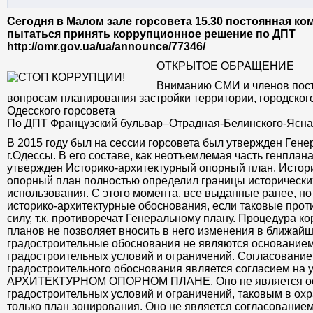
Сегодня в Малом зале горсовета 15.30 постоянная ко
пытаться принять коррупционное решение по ДПТ
http://omr.gov.ua/ua/announce/77346/
ОТКРЫТОЕ ОБРАЩЕНИЕ
Вниманию СМИ и членов пост
вопросам планирования застройки территории, городског
Одесского горсовета
По ДПТ Французский бульвар–Отрадная-Белинского-Ясн
В 2015 году был на сессии горсовета был утвержден Ген
г.Одессы. В его составе, как неотъемлемая часть генплан
утвержден Историко-архитектурный опорный план. Истор
опорный план полностью определил границы исторически
использования. С этого момента, все выданные ранее, но
историко-архитектурные обоснования, если таковые прот
силу, т.к. противоречат Генеральному плану. Процедура 
планов не позволяет вносить в него изменения в ближайши
градостроительные обоснования не являются основание
градостроительных условий и ограничений. Согласование
градостроительного обоснования является согласием на 
АРХИТЕКТУРНОМ ОПОРНОМ ПЛАНЕ. Оно не является ос
градостроительных условий и ограничений, таковым в ох
только план зонирования. Оно не является согласование