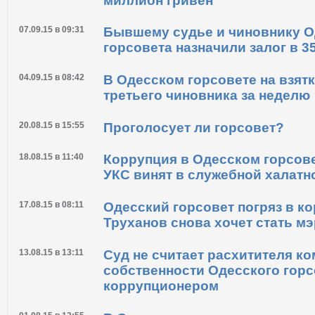
21.10.15 в 10:17
Депутат Одесского горсовета 
скромную зарплату купила авт
миллион гривен
07.09.15 в 09:31
Бывшему судье и чиновнику О
горсовета назначили залог в 3
04.09.15 в 08:42
В Одесском горсовете на взят
третьего чиновника за неделю
20.08.15 в 15:55
Проголосует ли горсовет?
18.08.15 в 11:40
Коррупция в Одесском горсове
УКС винят в служебной халатн
17.08.15 в 08:11
Одесский горсовет погряз в ко
Труханов снова хочет стать м
13.08.15 в 13:11
Суд не считает расхитителя к
собственности Одесского горс