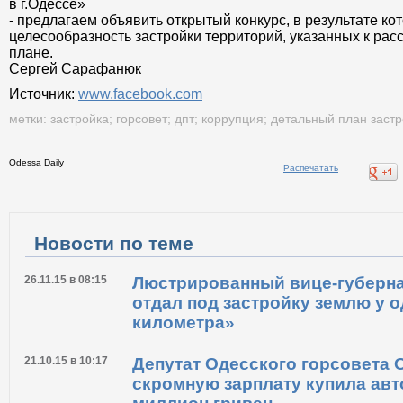
в г.Одессе»
- предлагаем объявить открытый конкурс, в результате ко
целесообразность застройки территорий, указанных к ра
плане.
Сергей Сарафанюк
Источник:
www.facebook.com
метки:
застройка
;
горсовет
;
дпт
;
коррупция
;
детальный план застр
Odessa Daily
Распечатать
Новости по теме
26.11.15 в 08:15
Люстрированный вице-губерна
отдал под застройку землю у о
километра»