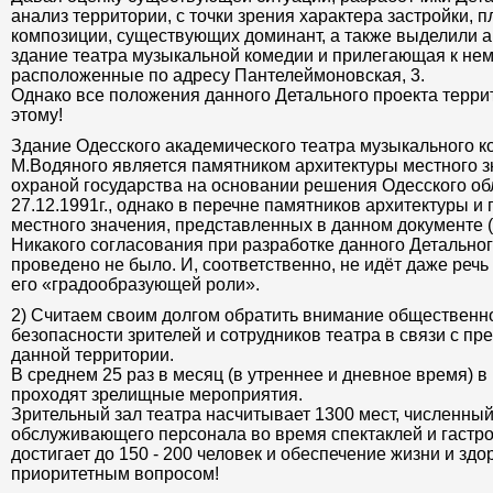
анализ территории, с точки зрения характера застройки, 
композиции, существующих доминант, а также выделили ак
здание театра музыкальной комедии и прилегающая к нем
расположенные по адресу Пантелеймоновская, 3.
Однако все положения данного Детального проекта терри
этому!
Здание Одесского академического театра музыкального 
М.Водяного является памятником архитектуры местного з
охраной государства на основании решения Одесского об
27.12.1991г., однако в перечне памятников архитектуры и
местного значения, представленных в данном документе (т
Никакого согласования при разработке данного Детальног
проведено не было. И, соответственно, не идёт даже речь
его «градообразующей роли».
2) Считаем своим долгом обратить внимание общественн
безопасности зрителей и сотрудников театра в связи с п
данной территории.
В среднем 25 раз в месяц (в утреннее и дневное время) 
проходят зрелищные мероприятия.
Зрительный зал театра насчитывает 1300 мест, численный
обслуживающего персонала во время спектаклей и гастр
достигает до 150 - 200 человек и обеспечение жизни и зд
приоритетным вопросом!