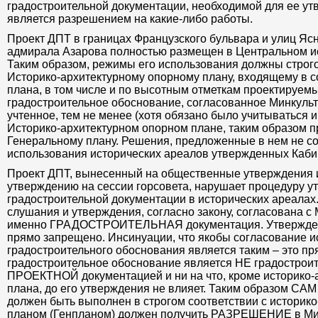
градостроительной документации, необходимой для ее ут
является разрешением на какие-либо работы.
Проект ДПТ в границах Французского бульвара и улиц Ясн
адмирала Азарова полностью размещен в Центральном и
Таким образом, режимы его использования должны строго
Историко-архитектурному опорному плану, входящему в с
плана, в том числе и по высотным отметкам проектируемы
градостроительное обоснование, согласованное Минкульто
учтенное, тем не менее (хотя обязано было учитываться и
Историко-архитектурном опорном плане, таким образом п
Генеральному плану. Решения, предложенные в нем не с
использования исторических ареалов утвержденных Каби
Проект ДПТ, вынесенный на общественные утверждения 
утверждению на сессии горсовета, нарушает процедуру 
градостроительной документации в исторических ареалах
слушания и утверждения, согласно закону, согласована с
именно ГРАДОСТРОИТЕЛЬНАЯ документация. Утверждени
прямо запрещено. Инсинуации, что якобы согласование и
градостроительного обоснования является таким – это пр
градостроительное обоснование является НЕ градострои
ПРОЕКТНОЙ документацией и ни на что, кроме историко-
плана, до его утверждения не влияет. Таким образом САМ
должен быть выполнен в строгом соответствии с историк
планом (Генпланом) должен получить РАЗРЕШЕНИЕ в Мин