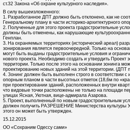
ст.32 Закона «Об охране культурного наследия».
В силу вышеизложенного:
1. Разработанное ДПТ должно быть отклонено, как не со
Генеральному плану в части историко-архитектурного опо
2. Полученные для этого проекта градостроительные усло
должны быть отменены, как нарушающие культуроохранно
Генплан.
3. На охраняемых территориях (исторический ареал) разр
зонирования является первоочередной. Только на основ
могут быть выданы градостроительные условия и огранич
нового проекта. Необходимо создать и утвердить Проект 
территории. Только после этого на основании зонинга мож
проектированию новых зданий на этой территории. (ДПТ п
4. Зонинг должен быть выполнен строго в соответствии с
опорным планом в части высотных отметок (18,6м по «кр
при проектировании зданий, расположенных внутри кварт
что видовые точки расположены не только на площади пе
улицах Ясная, Уютная, вице-адмирала Азарова.
5. Проект, выполненный по новым градостроительным ус
должен получить РАЗРЕШЕНИЕ Министерства культуры Ук
этого он может быть утвержден.
15.12.2015
ОО «Сохраним Одессу сами»