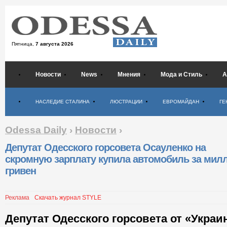
Пятница,
7 августа 2026
Новости
News
Мнения
Мода и Стиль
А
Психология
НАСЛЕДИЕ СТАЛИНА
ЛЮСТРАЦИИ
ЕВРОМАЙДАН
ГЕ
Odessa Daily
›
Новости
›
Депутат Одесского горсовета Осауленко на
скромную зарплату купила автомобиль за мил
гривен
Реклама
Скачать журнал STYLE
Депутат Одесского горсовета от «Украи