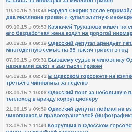
22.10.15 в 08:16
Одесский «МАФиози» Коган ск
катаясь на иномарке за миллион гривен
19.10.15 в 10:43
Нардеп Скорик после Евромайд
два миллиона гривен и купил элитную иномар
09.10.15 в 09:53
Казначей Труханова живет на с
его безработная жена ездит на дорогой инома
30.09.15 в 09:19
Одесский депутат арендует те
многодетную семью на 35 тысяч гривен в год
07.09.15 в 09:31
Бывшему судье и чиновнику Од
назначили залог в 350 тысяч гривен
04.09.15 в 08:42
В Одесском горсовете на взятк
третьего чиновника за неделю
03.09.15 в 10:06
Одесский порт за небольшую п
теплоход в аренду коррупционеру
21.08.15 в 09:59
Одесский депутат поймал на вз
чиновников и правоохранителей (инфографик