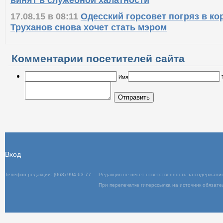
18.08.15 в 11:40
Коррупция в Одесском горсове
винят в служебной халатности
17.08.15 в 08:11
Одесский горсовет погряз в ко
Труханов снова хочет стать мэром
Комментарии посетителей сайта
Имя
Отправить
Вход
Телефон редакции: (063) 994-63-77
Редакц
При пер