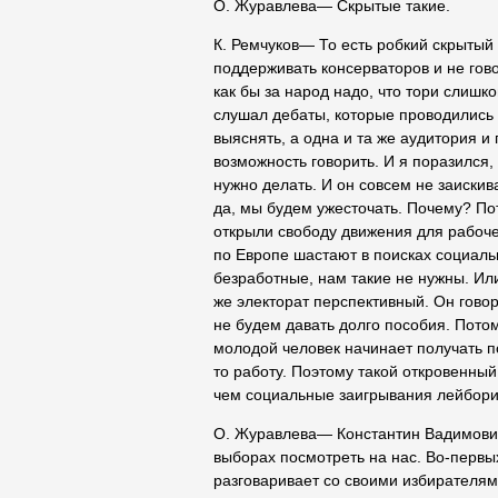
О. Журавлева― Скрытые такие.
К. Ремчуков― То есть робкий скрытый 
поддерживать консерваторов и не гово
как бы за народ надо, что тори слишк
слушал дебаты, которые проводились н
выяснять, а одна и та же аудитория и
возможность говорить. И я поразился,
нужно делать. И он совсем не заискив
да, мы будем ужесточать. Почему? Пот
открыли свободу движения для рабоче
по Европе шастают в поисках социаль
безработные, нам такие не нужны. Ил
же электорат перспективный. Он говор
не будем давать долго пособия. Потом
молодой человек начинает получать п
то работу. Поэтому такой откровенны
чем социальные заигрывания лейбори
О. Журавлева― Константин Вадимович
выборах посмотреть на нас. Во-первых
разговаривает со своими избирателям