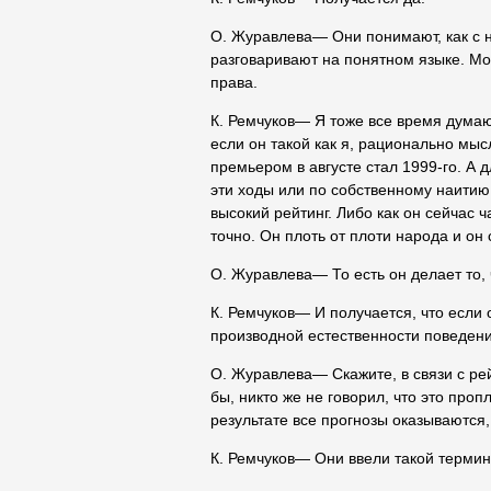
О. Журавлева― Они понимают, как с н
разговаривают на понятном языке. Мож
права.
К. Ремчуков― Я тоже все время думаю 
если он такой как я, рационально мысл
премьером в августе стал 1999-го. А 
эти ходы или по собственному наитию
высокий рейтинг. Либо как он сейчас ч
точно. Он плоть от плоти народа и он 
О. Журавлева― То есть он делает то,
К. Ремчуков― И получается, что если о
производной естественности поведени
О. Журавлева― Скажите, в связи с ре
бы, никто же не говорил, что это про
результате все прогнозы оказываются,
К. Ремчуков― Они ввели такой термин,