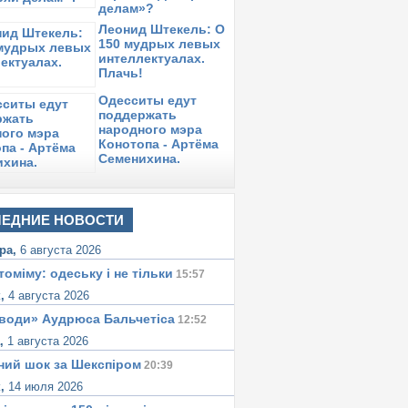
делам»?
Леонид Штекель: О
150 мудрых левых
интеллектуалах.
Плачь!
Одесситы едут
поддержать
народного мэра
Конотопа - Артёма
Семенихина.
ЕДНИЕ НОВОСТИ
ра,
6 августа 2026
томіму: одеську i не тiльки
15:57
к,
4 августа 2026
води» Аудрюса Бальчетiса
12:52
а,
1 августа 2026
ний шок за Шекспіром
20:39
к,
14 июля 2026