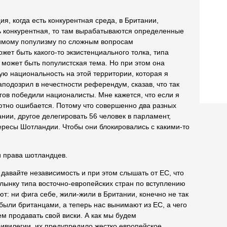
ия, когда есть конкурентная среда, в Британии,
ь конкурентная, то там вырабатываются определенные
лимому популизму по сложным вопросам
жет быть какого-то экзистенциального толка, типа
может быть популистская тема. Но при этом она
ю национальность на этой территории, которая я
заподозрил в нечестности референдум, сказав, что так
угов победили националисты. Мне кажется, что если я
ютно ошибается. Потому что совершенно два разных
нии, другое делегировать 56 человек в парламент,
ересы Шотландии. Чтобы они блокировались с какими-то
 права шотландцев.
о давайте независимость и при этом слышать от ЕС, что
олынку типа восточно-европейских стран по вступлению
т: ни фига себе, жили-жили в Британии, конечно не так
, были британцами, а теперь нас вынимают из ЕС, а чего
м продавать свой виски. А как мы будем
ривилегии, их предупредило жестко европейское