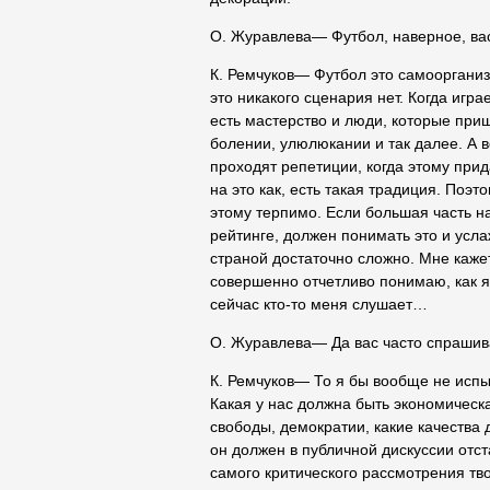
О. Журавлева― Футбол, наверное, вас
К. Ремчуков― Футбол это самоорганиз
это никакого сценария нет. Когда игр
есть мастерство и люди, которые при
болении, улюлюкании и так далее. А в
проходят репетиции, когда этому прид
на это как, есть такая традиция. Поэ
этому терпимо. Если большая часть на
рейтинге, должен понимать это и усл
страной достаточно сложно. Мне кажет
совершенно отчетливо понимаю, как я
сейчас кто-то меня слушает…
О. Журавлева― Да вас часто спрашива
К. Ремчуков― То я бы вообще не исп
Какая у нас должна быть экономическ
свободы, демократии, какие качества 
он должен в публичной дискуссии отст
самого критического рассмотрения тво