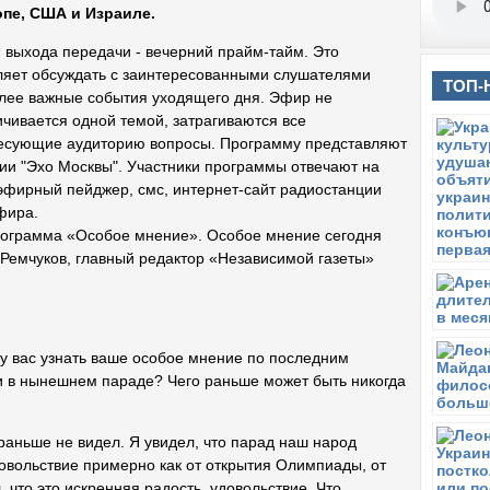
пе, США и Израиле.
 выхода передачи - вечерний прайм-тайм. Это
ляет обсуждать с заинтересованными слушателями
ТОП-
лее важные события уходящего дня. Эфир не
ичивается одной темой, затрагиваются все
есующие аудиторию вопросы. Программу представляют
ии "Эхо Москвы". Участники программы отвечают на
эфирный пейджер, смс, интернет-сайт радиостанции
фира.
рограмма «Особое мнение». Особое мнение сегодня
Ремчуков, главный редактор «Независимой газеты»
у вас узнать ваше особое мнение по последним
ли в нынешнем параде? Чего раньше может быть никогда
 раньше не видел. Я увидел, что парад наш народ
довольствие примерно как от открытия Олимпиады, от
 что это искренняя радость, удовольствие. Что