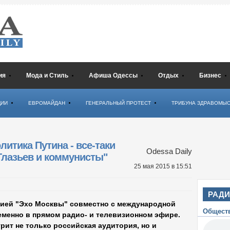
ия
Мода и Стиль
Афиша Одессы
Отдых
Бизнес
ЦИИ
ЕВРОМАЙДАН
ГЕНЕРАЛЬНЫЙ ПРОТЕСТ
ТРИБУНА ЗДРАВОМЫ
итика Путина - все-таки
Odessa Daily
 Глазьев и коммунисты"
25 мая 2015
в 15:51
РАД
ией "Эхо Москвы" совместно с международной
Общест
еменно в прямом радио- и телевизионном эфире.
рит не только российская аудитория, но и