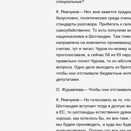
специальные?
К. Ремчуков― Нет, мне кажется традиц
безусловно, политическая среда очен
стандарты разговора. Прибегать к га
самоубийственно. То есть популизм мо
национализма в Шотландии. Там тоже 
направлена на компактно проживающу
считаю, тут я читал, Чуров по-моему 
проголосовали, а сейчас 56 из 59 окр
правильно понял Чурова, то он абсол
вопроса. Одно дело выходить из Брита
чтобы они отстаивали бюджетные инт
депутатами.
О. Журавлева― Чтобы они отстаивали
К. Ремчуков― Но голосовать за то, чт
Шотландия вступает тогда в долгую в
в ЕС, то шотландцы естественно думаю
хорошо, как хотелось бы, но все-таки
мы будем производить, а куда мы буде
путешествовать. Потому что все эти п