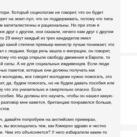
тори. Который социологам не говорит, что он будет
рит на экзит-пул, что он поддерживать, потому что типа
ом капиталистичны и рациональны. Но при этом я
е друг с другом, они сказали, нечего нам друг с другом
 по 29 минут каждый из трех кандидатов имел
 до какой степени премьер-министр лучше понимает, что
ал с людьми. Когда речь зашла о миграции, он говорит,
ому что когда открыли свободу движения в Европе, то
й силы. А не для социальных иждивенцев. Если люди
ных пакетов, которые они должны получать как
и молодежь, все говорят молодежи нужно помогать, это
ит, да, будем помогать, но не будем давать пособия или
у что это унизительно и смертельно опасно. Если
особие. Мы должны его научить, чтобы он нашел какую-
й разговор мне кажется, британцам понравился больше,
стов.
, давайте попробуем на английских примерах,
, вы восхищались тем, как Кэмерон здраво и честно
и. Чем это объясняется? У него избиратели какие-то