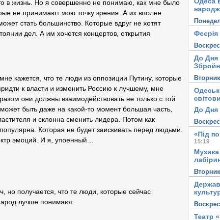
Одеса в
то в жизнь. Но я совершенно не понимаю, как мне было
народж
рые не принимают мою точку зрения. А их вполне
Понеде
ожет стать большинство. Которые вдруг не хотят
Феєрія
тоянии дел. А им хочется концертов, открытия
Воскре
До Дня
Збройн
Вторни
мне кажется, что те люди из оппозиции Путину, которые
придти к власти и изменить Россию к лучшему, мне
Одеськ
світови
бразом они должны взаимодействовать не только с той
 может быть даже на какой-то момент большая часть,
До Дня 
ластителя и склонна сменить лидера. Потом как
Воскре
 популярна. Которая не будет заискивать перед людьми.
«Під п
ектр эмоций. И я, упоенный…
15:19
Музика
лабірин
Вторни
Держав
 но получается, что те люди, которые сейчас
культу
народ лучше понимают.
Воскре
Театр 