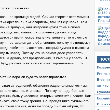
 тоже привлекает.
ованное зрелище людей. Сейчас творят в этот момент,
ает «Барселона» с «Баварией», там нет сценария. Там
шли на трибуны, они импровизируют тоже в своем
от когда затрачиваются огромные деньги, когда
ается символическое значение, величие, то я смотрю
тому я постарался дать объяснение, почему я отношусь к
рода любит, то властитель, который думает о высоком
аждать народ. Потому что на самом деле управлять
ся. Я думаю, вот предположим, я был бы у власти. Я
ПОСЛ
 буду разговаривать со своими сторонниками. Если
Позавче
Pro пан
ют, не пора ли куда-то баллотироваться.
Вторни
ытывал затруднений, объясняя рациональные мотивы.
«Шлях 
ая политика, политическая. Почему не надо бояться
Суббот
должны быть у человека, который хочет этой власти. Как
Емоцій
аивать свою точку зрения. Но, пройдя цикл публичного,
Вторни
ей точки зрения, если ты победил и был избран, то