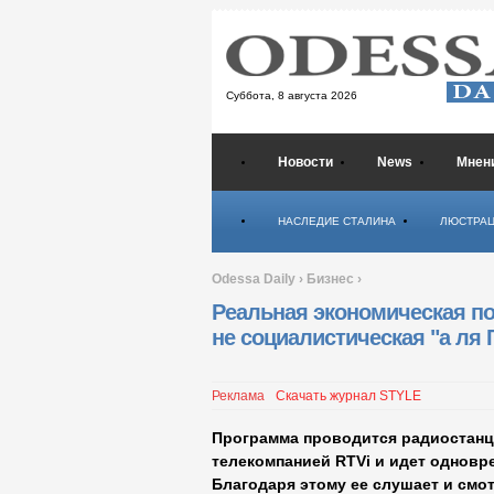
Суббота,
8 августа 2026
Новости
News
Мнен
Психология
НАСЛЕДИЕ СТАЛИНА
ЛЮСТРА
Odessa Daily
›
Бизнес
›
Реальная экономическая пол
не социалистическая "а ля
Реклама
Скачать журнал STYLE
Программа проводится радиостанц
телекомпанией RTVi и идет одновр
Благодаря этому еe слушает и смот