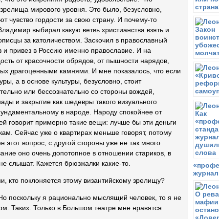
зрелища мирового уровня. Это было, безусловно,
т чувство гордости за свою страну. И почему-то
Владимир выбирал какую ветвь христианства взять и
тописцы за католичеством. Заскочил в православный
в и привез в Россию именно православие. И на
ость от красочности обрядов, от пышности нарядов,
ных драгоценными камнями. И мне показалось, что если
ры, а в основе культуры, безусловно, стоит
ательно или бессознательно со стороны вождей,
ды и закрытие как шедевры такого визуального
фундаментальному в народе. Народу спокойнее от
ей говорит примерно такие вещи: лучше бы эти деньги
м. Сейчас уже о квартирах меньше говорят, потому
н этот вопрос, с другой стороны уже не так много
вание оно очень допотопное в отношении стариков, в
 не слышат. Кажется брюзжалки какие-то.
«профе
журнал
и, кто поклоняется этому византийскому зрелищу?
Но поскольку я рационально мыслящий человек, то я не
м. Таких. Только в Большом театре мне нравятся