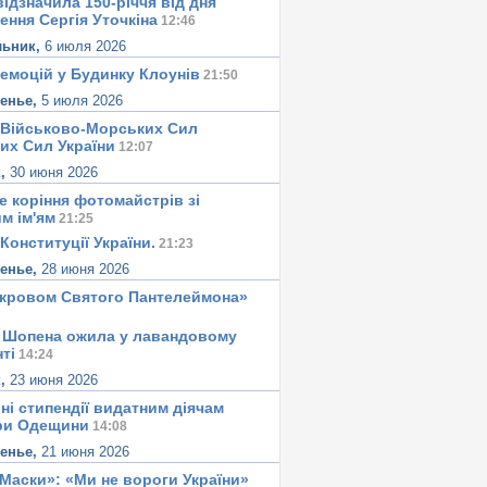
ідзначила 150-річчя від дня
ення Сергія Уточкіна
12:46
льник,
6 июля 2026
 емоцій у Будинку Клоунів
21:50
сенье,
5 июля 2026
 Військово-Морських Сил
их Сил України
12:07
к,
30 июня 2026
е корiння фотомайстрiв зі
м iм'ям
21:25
Конституцiї України.
21:23
сенье,
28 июня 2026
окровом Святого Пантелеймона»
 Шопена ожила у лавандовому
тi
14:24
к,
23 июня 2026
ні стипендії видатним діячам
ри Одещини
14:08
сенье,
21 июня 2026
«Маски»: «Ми не вороги України»