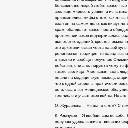
большинство людей любят красочные 
зрелище мирового уровня и испытываю
припомнились мифы о том, как князь 
ехал он на самом деле, как пишут ле
храм, обалдел от красочности обрядо
протяжении веков подчеркивалась рад
шапок этих одеяний, крестов, осыпан
это архетипическая черта нашей культу
религиозная традиция, то парад созн
открытие и вообще получение Олимпиа
действия, они апеллируют к чему-то 
такого зрелища. А меньшая часть люд
пошли на медицинскую помощь старика
что с одной стороны практически реше
осталось, а вот медицинское обслужи
том числе и участников войны. Но это
О. Журавлева― Но вы-то с кем? С тем
К. Ремчуков― Я вообще сам по себе. 
получаю удовольствие от внешних фор
декорации.