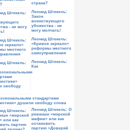
страна?
Леонид Штекель:
Закон
воинствующего
убожества - не
могу молчать!
Леонид Штекель:
«Кривое зеркало»
реформы местного
самоуправления
Леонид Штекель:
Как
ссиональными стандартами
истики» душили свободу слова
Леонид Штекель: О
реванше «мэрской
мафии» или как
остановить
партию «Доверяй