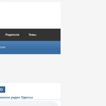
Родители
Темы
СЛИЯ
ИО
венное радио Одессы