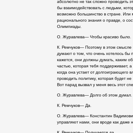
абсолютно не так сложно проводить э
бы взаимодействовать с людьми, кото
возможно большинство в стране. Или м
рационального знания о правде, о сос
Олимпиады.
О. Журавлева― Чтобы красиво было.
К. Ремчуков― Поэтому в этом смысле 
думают о том, что очень хотелось бы 
кажется, они должны думать, каким о
частью, которая тебя поддерживает, а
когда она устает от долгоиграющего в
проводить политику, которая будет не
Вот парад вызвал у меня весь этот сп
О. Журавлева― Долго об этом думал.
К. Ремчуков― Да.
О. Журавлева― Константин Вадимович,
управляют нами, они вроде как даже 
К. Ремчуков― Получается да.