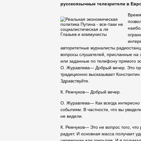
русскоязычные телезрители в Евро
Время
позво
наибо
огран
интер
авторитетные журналисты радиостанц
вопросы слушателей, присланные на 
или заданные по телефону прямого э
О. Журавлева― Добрый вечер. Это п
традиционно высказывает Константин 
Здравствуйте.
К. Ремчуков― Добрый вечер.
О. Журавлева― Как всегда интересно 
событиям. В частности, что вы увиде
не видели.
К. Ремчуков― Это не вопрос того, что
радует. И основная масса получает у
церемонии или закрытия. И я подумал,