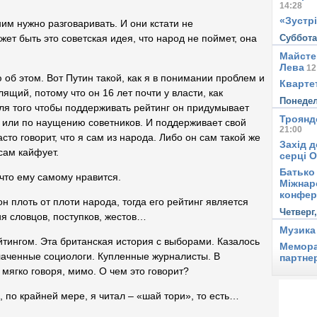
14:28
«Зустрі
им нужно разговаривать. И они кстати не
Суббот
ет быть это советская идея, что народ не поймет, она
Майсте
Лева
12
об этом. Вот Путин такой, как я в понимании проблем и
Квартет
ящий, потому что он 16 лет почти у власти, как
Понеде
для того чтобы поддерживать рейтинг он придумывает
Троянд
 или по наущению советников. И поддерживает свой
21:00
асто говорит, что я сам из народа. Либо он сам такой же
Захід д
сам кайфует.
серці 
Батько 
 что ему самому нравится.
Міжнар
конфер
н плоть от плоти народа, тогда его рейтинг является
Четверг
я словцов, поступков, жестов…
Музика
йтингом. Эта британская история с выборами. Казалось
Мемора
плаченные социологи. Купленные журналисты. В
партне
 мягко говоря, мимо. О чем это говорит?
 по крайней мере, я читал – «шай тори», то есть…