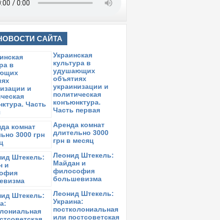
НОВОСТИ САЙТА
Украинская
культура в
удушающих
объятиях
украинизации и
политическая
конъюнктура.
Часть первая
Аренда комнат
длительно 3000
грн в месяц
Леонид Штекель:
Майдан и
философия
большевизма
Леонид Штекель:
Украина:
постколониальная
или постсоветская