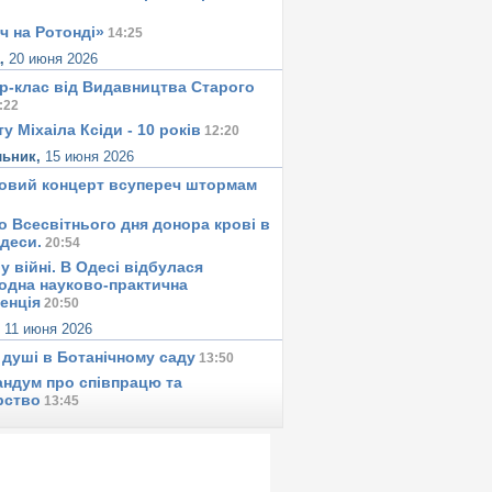
ч на Ротонді»
14:25
а,
20 июня 2026
р-клас від Видавництва Старого
:22
у Міхаіла Ксіди - 10 років
12:20
льник,
15 июня 2026
овий концерт всупереч штормам
о Всесвітнього дня донора крові в
Одеси.
20:54
у вiйнi. В Одесi вiдбулася
одна науково-практична
енція
20:50
,
11 июня 2026
 душi в Ботанiчному саду
13:50
ндум про співпрацю та
рство
13:45