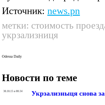
путь в обход Приднестр
Источник:
news.pn
метки:
стоимость проезд
укрзализниця
Odessa Daily
Новости по теме
30.10.15 в 08:34
Укрзализныця снова за