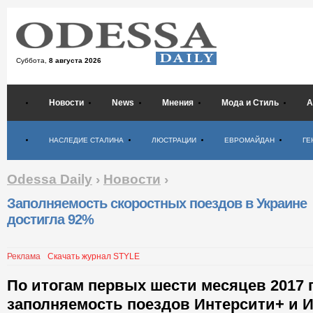
Суббота,
8 августа 2026
Новости
News
Мнения
Мода и Стиль
А
Психология
НАСЛЕДИЕ СТАЛИНА
ЛЮСТРАЦИИ
ЕВРОМАЙДАН
ГЕ
Odessa Daily
›
Новости
›
Заполняемость скоростных поездов в Украине
достигла 92%
Реклама
Скачать журнал STYLE
По итогам первых шести месяцев 2017 
заполняемость поездов Интерсити+ и 