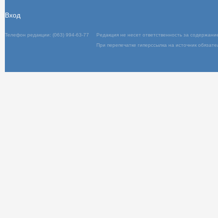
Вход
Телефон редакции: (063) 994-63-77
Редакц
При пер