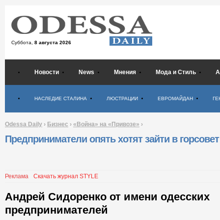
Суббота,
8 августа 2026
Новости
News
Мнения
Мода и Стиль
А
Психология
НАСЛЕДИЕ СТАЛИНА
ЛЮСТРАЦИИ
ЕВРОМАЙДАН
ГЕ
Odessa Daily
›
Бизнес
›
«Война» на «Привозе»
›
Предприниматели опять хотят зайти в горсовет
Реклама
Скачать журнал STYLE
Андрей Сидоренко от имени одесских
предпринимателей