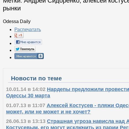
Метки:
Андрей Сидоренко
;
алексей костус
рынки
Odessa Daily
Распечатать
Новости по теме
10.01.14 в 14:02
Нардепы предложили провест
Одессы 30 марта
01.07.13 в 11:07
Алексей Костусев - пляжи Одесс
может, или не может и не хочет?
26.06.13 в 13:13
Страшная угроза нависла над 
Костусевым, его могут исключить из парии Ре