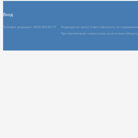
Вход
Телефон редакции: (063) 994-63-77
Редакц
При пер