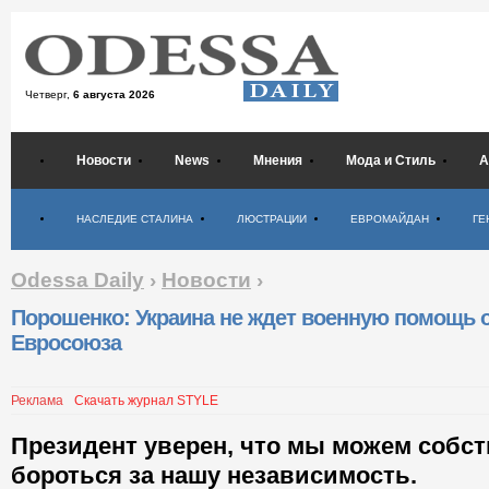
Четверг,
6 августа 2026
Новости
News
Мнения
Мода и Стиль
А
Психология
НАСЛЕДИЕ СТАЛИНА
ЛЮСТРАЦИИ
ЕВРОМАЙДАН
ГЕ
Odessa Daily
›
Новости
›
Порошенко: Украина не ждет военную помощь 
Евросоюза
Реклама
Скачать журнал STYLE
Президент уверен, что мы можем собс
бороться за нашу независимость.