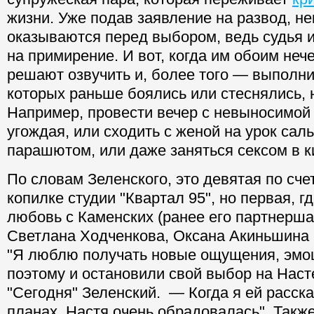
жизни. Уже подав заявление на развод, н
оказываются перед выбором, ведь судья и
на примирение. И вот, когда им обоим нече
решают озвучить и, более того — выполни
которых раньше боялись или стеснялись, 
Например, провести вечер с невыносимой 
угождая, или сходить с женой на урок саль
парашютом, или даже заняться сексом в к
По словам Зеленского, это девятая по сче
копилке студии "Квартал 95", но первая, г
любовь с Каменских (ранее его партнерш
Светлана Ходченкова, Оксана Акиньшина 
"Я люблю получать новые ощущения, эмоц
поэтому и остановили свой выбор на Нас
"Сегодня" Зеленский. — Когда я ей расск
планах, Настя очень обрадовалась". Такж