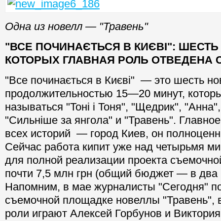
Одна из новелл — "Травень"
"ВСЕ ПОЧИНАЄТЬСЯ В КИЄВІ": ШЕСТЬ
КОТОРЫХ ГЛАВНАЯ РОЛЬ ОТВЕДЕНА 
"Все починається в Києві" — это шесть н
продолжительностью 15—20 минут, которы
называться "Тоні і Тоня", "Щедрик", "Анна"
"Сильніше за янгола" и "Травень". Главно
всех историй — город Киев, он полноценн
Сейчас работа кипит уже над четырьмя м
для полной реализации проекта съемочной
почти 7,5 млн грн (общий бюджет — в два
Напомним, в мае журналисты "Сегодня" п
съемочной площадке новеллы "Травень", 
роли играют Алексей Горбунов и Виктория