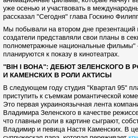
уже осенью и участвовать в международн
рассказал "Сегодня" глава Госкино Филип
Мы побывали на втором дне презентаций п
создатели представляли свои планы в се
полнометражные национальные фильмы" — 
планируются к показу в кинотеатрах.
"ВІН І ВОНА": ДЕБЮТ ЗЕЛЕНСКОГО В
И КАМЕНСКИХ В РОЛИ АКТИСЫ
В следующем году студия "Квартал 95" пл
приступить к съемкам романтической коме
Это первая украиноязычная лента компан
Владимира Зеленского в качестве режиссе
что главные роли в картине сыграют, собс
Владимир и певица Настя Каменских. В ц
супружеская пара, которая переживает
кр