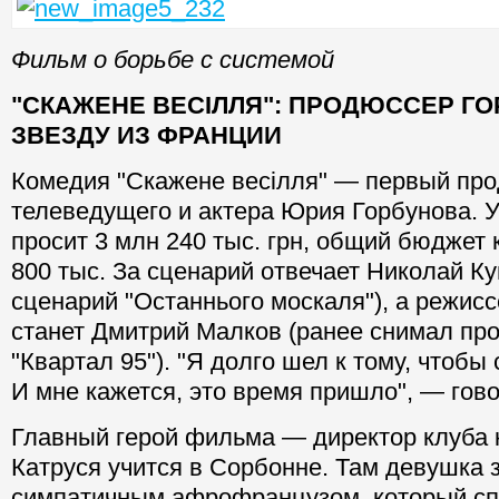
Фильм о борьбе с системой
"СКАЖЕНЕ ВЕСІЛЛЯ": ПРОДЮССЕР Г
ЗВЕЗДУ ИЗ ФРАНЦИИ
Комедия "Скажене весілля" — первый про
телеведущего и актера Юрия Горбунова. У
просит 3 млн 240 тыс. грн, общий бюджет
800 тыс. За сценарий отвечает Николай Ку
сценарий "Останнього москаля"), а режис
станет Дмитрий Малков (ранее снимал про
"Квартал 95"). "Я долго шел к тому, чтобы
И мне кажется, это время пришло", — гово
Главный герой фильма — директор клуба к
Катруся учится в Сорбонне. Там девушка 
симпатичным афрофранцузом, который сп