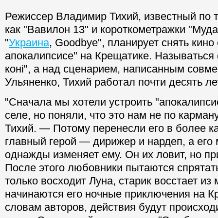
Режиссер Владимир Тихий, известный по т
как "Вавилон 13" и короткометражки "Муда
"
Украина
, Goodbye", планирует снять кино 
апокалипсисе" на Крещатике. Называться 
коні", а над сценарием, написанным совм
Ульяненко, Тихий работал почти десять ле
"Сначала мы хотели устроить "апокалипси
селе, но поняли, что это нам не по карман
Тихий. — Потому перенесли его в более 
главный герой — дирижер и нардеп, а его
однажды изменяет ему. Он их ловит, но пр
После этого любовники пытаются спрятать 
только восходит Луна, старик восстает из
начинаются его ночные приключения на К
словам авторов, действия будут происход