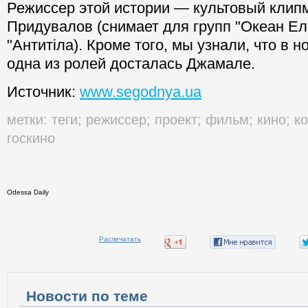
Режиссер этой истории — культовый клип
Придувалов (снимает для групп "Океан Ель
"Антитіла). Кроме того, мы узнали, что в 
одна из ролей досталась Джамале.
Источник:
www.segodnya.ua
метки:
теги
;
режиссер
;
проект
;
фильм
;
кино
;
к
госкино
Odessa Daily
Распечатать
Новости по теме