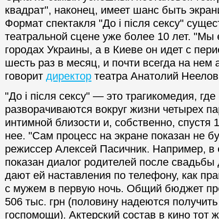
квадрат", наконец, имеет шанс быть экра
Формат спектакля "До і після сексу" сущес
театральной сцене уже более 10 лет. "Мы 
городах Украины, а в Киеве он идет с пер
шесть раз в месяц, и почти всегда на нем
говорит
директор
театра Анатолий Неелов
"До і після сексу" — это трагикомедия, гд
разворачиваются вокруг жизни четырех пар
интимной близости и, собственно, спустя 
нее. "Сам процесс на экране показан не б
режиссер Алексей Пасичник. Например, в 
показан диалог родителей после свадьбы 
дают ей наставления по телефону, как пр
с мужем в первую ночь. Общий бюджет пр
506 тыс. грн (половину надеются получить
госпомощи). Актерский состав в кино тот же