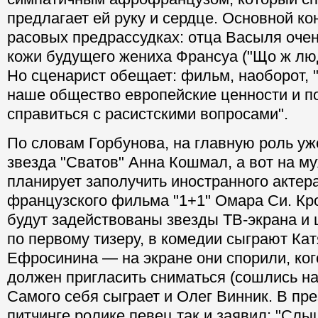
предлагает ей руку и сердце. Основной к
расовых предрассудках: отца Васыля оче
кожи будущего жениха Франсуа ("Що ж лю
Но сценарист обещает: фильм, наоборот, "
наше общество европейские ценности и п
справиться с расистскими вопросами".
По словам Горбунова, на главную роль у
звезда "Сватов" Анна Кошмал, а вот на м
планирует заполучить иностранного актер
французского фильма "1+1" Омара Си. Кр
будут задействованы звезды ТВ-экрана и 
по первому тизеру, в комедии сыграют Ка
Ефросинина — на экране они спорили, ког
должен пригласить сниматься (сошлись на 
Самого себя сыграет и Олег Винник. В пр
питчинге ролике певец так и заявил: "Слы