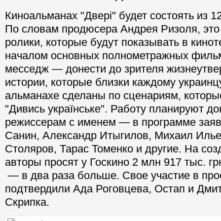
Киноальманах "Двері" будет состоять из 1
По словам продюсера Андрея Ризоля, это
ролики, которые будут показывать в кинот
началом основных полнометражных филь
месседж — донести до зрителя жизнеут
истории, которые близки каждому украинц
альманахе сделаны по сценариям, которы
"Дивись українське". Работу планируют до
режиссерам с именем — в программе зая
Санин, Александр Итыгилов, Михаил Илье
Столяров, Тарас Томенко и другие. На соз
авторы просят у Госкино 2 млн 917 тыс. г
— в два раза больше. Свое участие в про
подтвердили Ада Роговцева, Остап и Дмит
Скрипка.