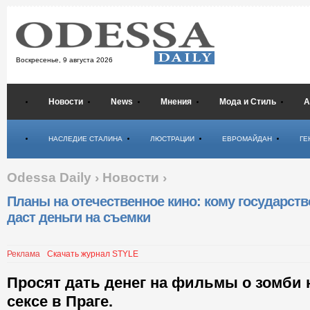
Воскресенье,
9 августа 2026
Новости
News
Мнения
Мода и Стиль
А
Психология
НАСЛЕДИЕ СТАЛИНА
ЛЮСТРАЦИИ
ЕВРОМАЙДАН
ГЕ
Odessa Daily
›
Новости
›
Планы на отечественное кино: кому государств
даст деньги на съемки
Реклама
Скачать журнал STYLE
Просят дать денег на фильмы о зомби 
сексе в Праге.